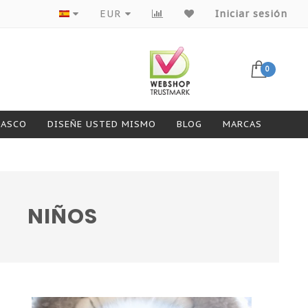
EUR
Iniciar sesión
0
CASCO
DISEÑE USTED MISMO
BLOG
MARCAS
NIÑOS