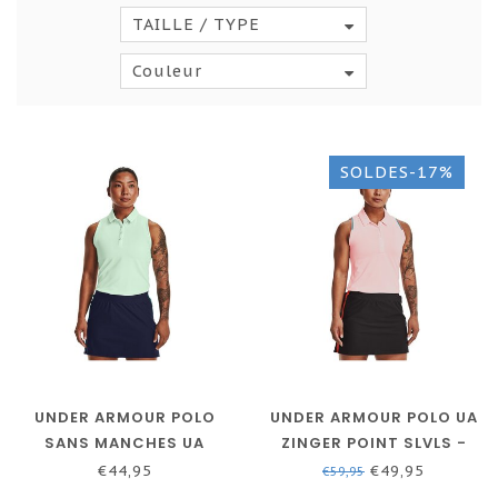
TAILLE / TYPE
Couleur
SOLDES-17%
UNDER ARMOUR POLO
UNDER ARMOUR POLO UA
SANS MANCHES UA
ZINGER POINT SLVLS -
ZINGER - SEA MIST / /
BLANC/ROSE
€44,95
€49,95
€59,95
ARGENT M√©TALLIQUE
SABLE/ARGENT MÉTALLISÉ