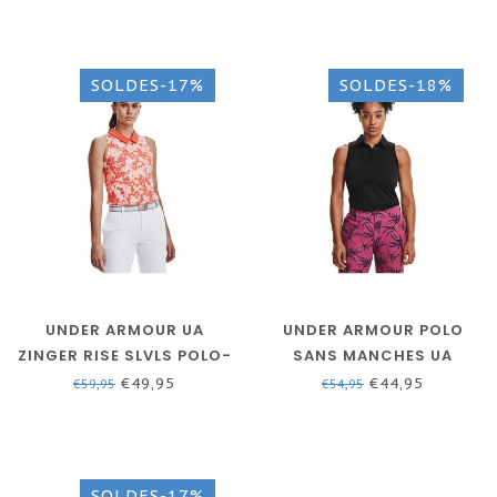
SOLDES-17%
SOLDES-18%
UNDER ARMOUR UA
UNDER ARMOUR POLO
ZINGER RISE SLVLS POLO-
SANS MANCHES UA
VERMILLION // ARGENT
ZINGER-NOIR / NOIR
€49,95
€44,95
€59,95
€54,95
MÉTALLIQUE
SOLDES-17%