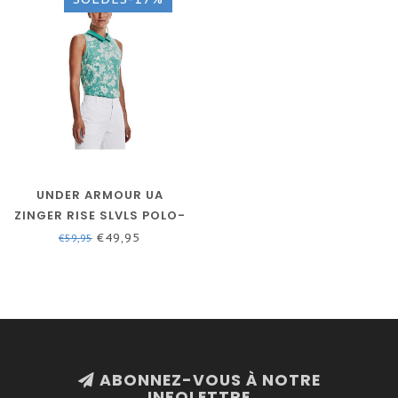
UNDER ARMOUR UA
ZINGER RISE SLVLS POLO-
NEPTUNE / / ARGENT
€49,95
€59,95
MÉTALLIQUE
ABONNEZ-VOUS À NOTRE
INFOLETTRE