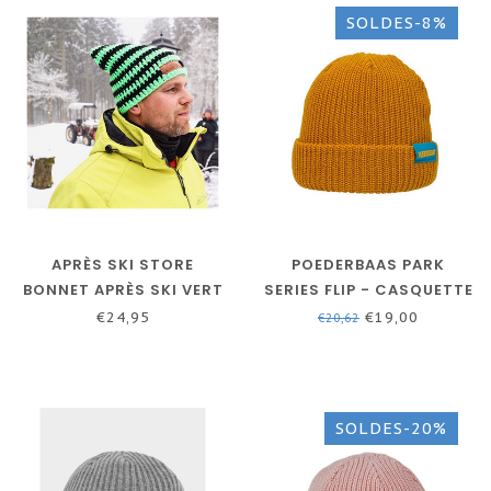
SOLDES-8%
APRÈS SKI STORE
POEDERBAAS PARK
BONNET APRÈS SKI VERT
SERIES FLIP - CASQUETTE
FLUO
JAUNE SB2.3
€24,95
€19,00
€20,62
SOLDES-20%