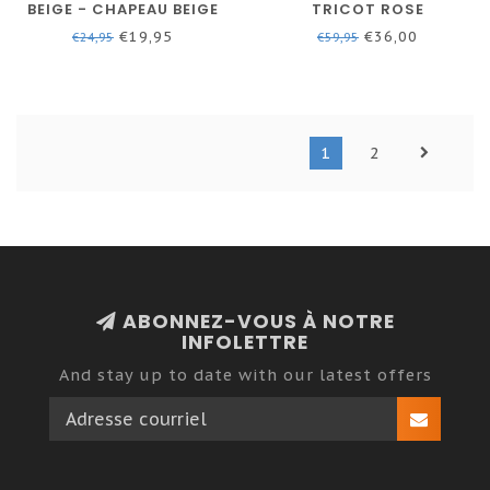
BEIGE - CHAPEAU BEIGE
TRICOT ROSE
ÉLECTRIQUE
€19,95
€36,00
€24,95
€59,95
1
2
ABONNEZ-VOUS À NOTRE
INFOLETTRE
And stay up to date with our latest offers