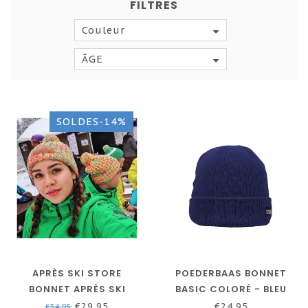
FILTRES
Couleur
ÂGE
SOLDES-14%
APRÈS SKI STORE
POEDERBAAS BONNET
BONNET APRÈS SKI
BASIC COLORÉ - BLEU
EXPLOSION ROSE
€29,95
€24,95
€34,95