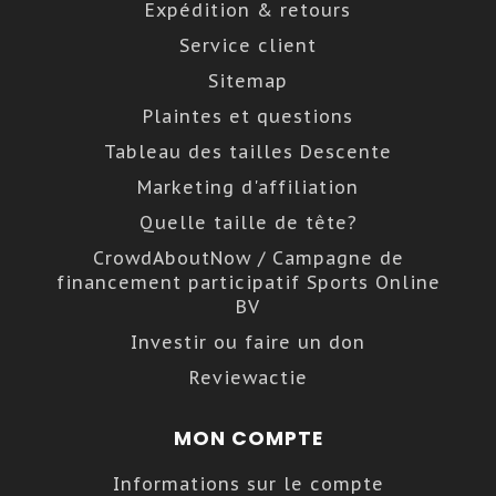
Expédition & retours
Toutes nos vestes et combinaisons de ski
techniques sont composées à 51% de
Service client
polyester recyclé issu de bouteilles en
Sitemap
plastique.
Plaintes et questions
Tableau des tailles Descente
Nous avons visité les usines et vu ce
processus dès le début, ce qui nous a
Marketing d'affiliation
époustouflé. Et nous parions que vous vous
Quelle taille de tête?
demandez aussi comment les bouteilles en
CrowdAboutNow / Campagne de
plastique deviennent des vestes de ski ? Eh
financement participatif Sports Online
BV
bien, comme ceci :
Investir ou faire un don
Les bouteilles en plastique sont divisées
par couleur, puis nettoyées, leurs
Reviewactie
étiquettes et bouchons retirés et
découpées en copeaux qui deviennent
MON COMPTE
ensuite des granulés.
Les pellets sont ensuite acheminés via
Informations sur le compte