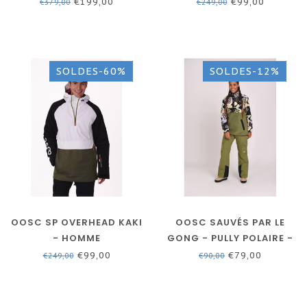
ROSE - HOMME / UNISEXE
€199,00
€99,00
€379,00
€249,00
SOLDES-60%
SOLDES-12%
OOSC SP OVERHEAD KAKI
OOSC SAUVÉS PAR LE
- HOMME
GONG - PULLY POLAIRE -
UNISEXE - KAKI
€99,00
€79,00
€249,00
€90,00