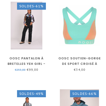
SOLDES-61%
OOSC PANTALON À
OOSC SOUTIEN-GORGE
BRETELLES YEH GIRL -
DE SPORT CROISÉ À
NOIR - FEMME
MAINTIEN MOYEN VERT
€99,00
€34,00
€255,00
MENTHE PASTEL
SOLDES-49%
SOLDES-66%