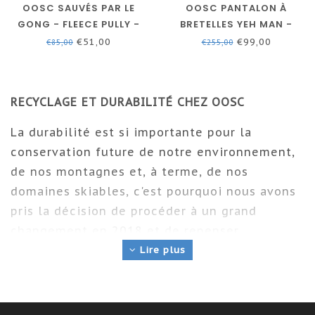
OOSC SAUVÉS PAR LE
OOSC PANTALON À
GONG - FLEECE PULLY -
BRETELLES YEH MAN -
UNISEXE - SARCELLE
SARCELLE
€51,00
€99,00
€85,00
€255,00
RECYCLAGE ET DURABILITÉ CHEZ OOSC
La durabilité est si importante pour la
conservation future de notre environnement,
de nos montagnes et, à terme, de nos
domaines skiables, c'est pourquoi nous avons
pris la décision de procéder à un grand
changement en 2018 et de repenser
l'ensemble de notre processus de production.
Lire plus
Nous avons décidé de nous procurer
uniquement le meilleur polyester recyclé