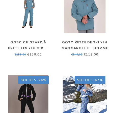
OOSC CUISSARD À
OOSC VESTE DE SKI YEH
BRETELLES YEH GIRL -
MAN SARCELLE - HOMME
SARCELLE - FEMME
€129,00
€119,00
€255,00
€349,00
SOLDES-34%
SOLDES-47%