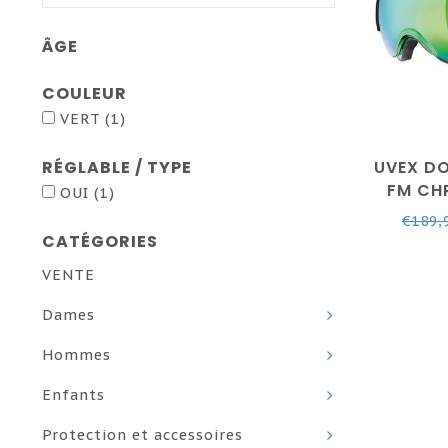
ÂGE
COULEUR
VERT
(1)
RÉGLABLE / TYPE
UVEX D
FM CH
OUI
(1)
CAT. 
€189,
CATÉGORIES
VENTE
Dames
Hommes
Enfants
Protection et accessoires