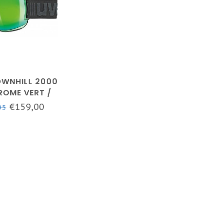
OWNHILL 2000
ROME VERT /
3 LENTILLES
€159,00
95