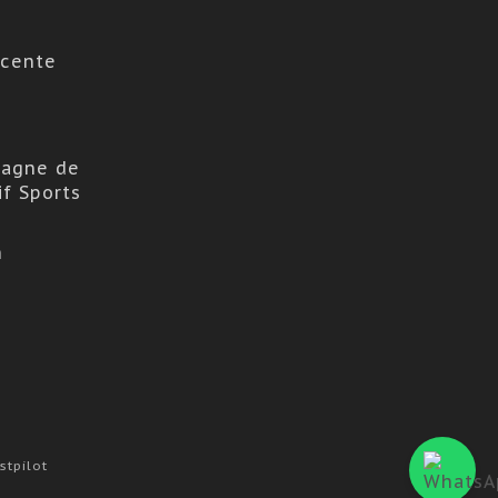
scente
agne de
if Sports
n
stpilot