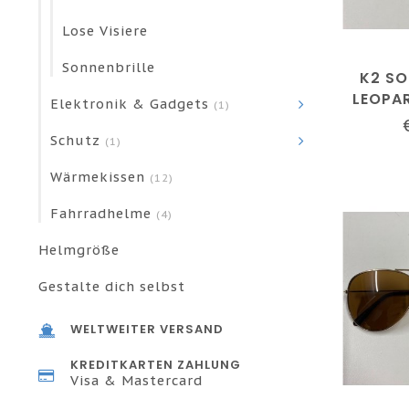
Lose Visiere
Sonnenbrille
K2 SO
LEOPA
Elektronik & Gadgets
(1)
Schutz
(1)
Wärmekissen
(12)
Fahrradhelme
(4)
Helmgröße
Gestalte dich selbst
WELTWEITER VERSAND
KREDITKARTEN ZAHLUNG
Visa & Mastercard