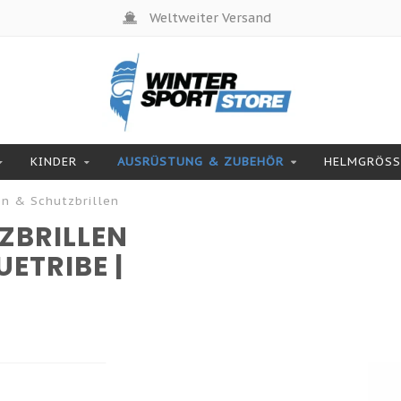
Weltweiter Versand
KINDER
AUSRÜSTUNG & ZUBEHÖR
HELMGRÖSSE
en & Schutzbrillen
ZBRILLEN
UETRIBE |