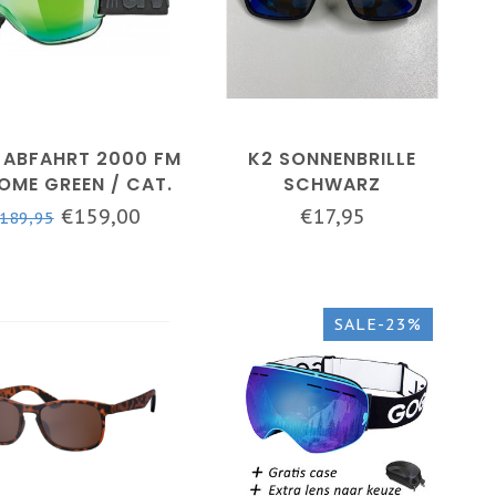
 ABFAHRT 2000 FM
K2 SONNENBRILLE
OME GREEN / CAT.
SCHWARZ
3 LINSE
€159,00
€17,95
189,95
SALE-23%