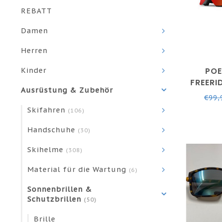
REBATT
Damen
Herren
POE
Kinder
FREERI
Ausrüstung & Zubehör
€99,
Skifahren
(106)
Handschuhe
(30)
Skihelme
(308)
Material für die Wartung
(6)
Sonnenbrillen &
Schutzbrillen
(50)
Brille