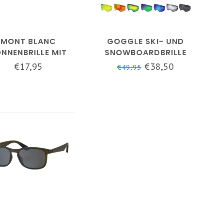
MONT BLANC
GOGGLE SKI- UND
NNENBRILLE MIT
SNOWBOARDBRILLE
OPARDENMUSTER
BLAU
€17,95
€38,50
€49,95