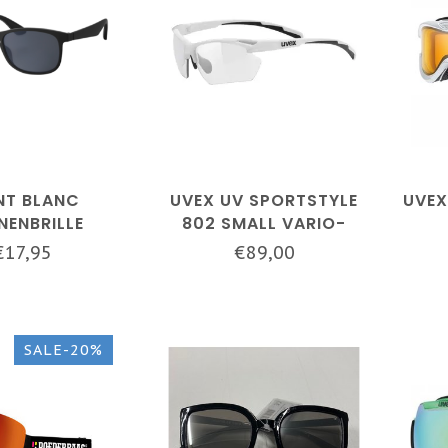
T BLANC
UVEX UV SPORTSTYLE
UVEX
NENBRILLE
802 SMALL VARIO-
CHWARZ
WHITE/SMOKE
€17,95
€89,00
SALE-20%