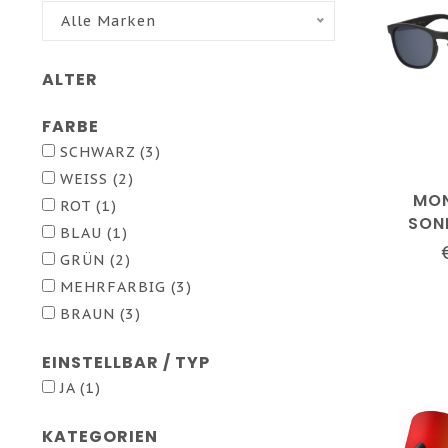
Alle Marken
ALTER
FARBE
SCHWARZ
(3)
WEISS
(2)
MON
ROT
(1)
SON
BLAU
(1)
S
GRÜN
(2)
MEHRFARBIG
(3)
BRAUN
(3)
EINSTELLBAR / TYP
JA
(1)
KATEGORIEN