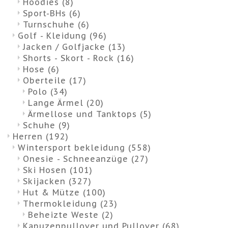
Hoodies
(8)
Sport-BHs
(6)
Turnschuhe
(6)
Golf - Kleidung
(96)
Jacken / Golfjacke
(13)
Shorts - Skort - Rock
(16)
Hose
(6)
Oberteile
(17)
Polo
(34)
Lange Ärmel
(20)
Ärmellose und Tanktops
(5)
Schuhe
(9)
Herren
(192)
Wintersport bekleidung
(558)
Onesie - Schneeanzüge
(27)
Ski Hosen
(101)
Skijacken
(327)
Hut & Mütze
(100)
Thermokleidung
(23)
Beheizte Weste
(2)
Kapuzenpullover und Pullover
(68)