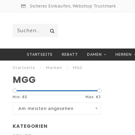
Sicheres Einkaufen, Webshop Trustmark
STARTSEITE
REBATT
DAMEN
HERREN
Startseite
/
Marken
/
MGG
MGG
Min: €
0
Max: €
5
Am meisten angesehen
KATEGORIEN