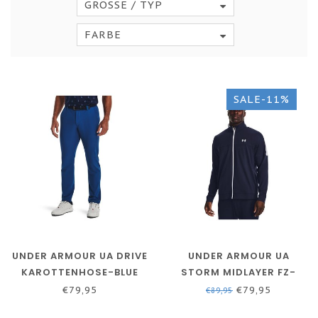
GRÖSSE / TYP
FARBE
SALE-11%
UNDER ARMOUR UA DRIVE
UNDER ARMOUR UA
KAROTTENHOSE-BLUE
STORM MIDLAYER FZ-
MIRAGE // HALO GREY
MIDNIGHT NAVY /
€79,95
€79,95
€89,95
MIDNIGHT NAVY / WEISS