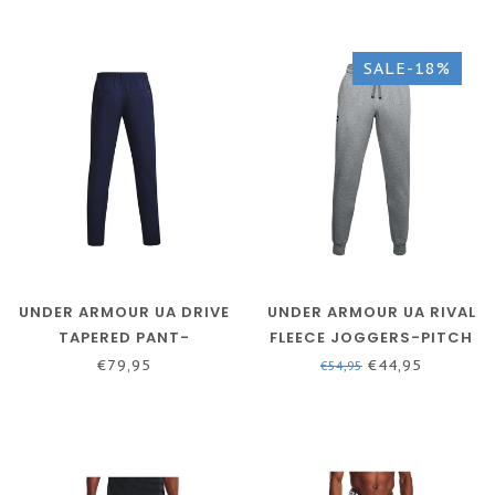
SALE-18%
UNDER ARMOUR UA DRIVE
UNDER ARMOUR UA RIVAL
TAPERED PANT-
FLEECE JOGGERS-PITCH
MIDNIGHT NAVY // HALO
HELLGRAU / WEISS
€79,95
€44,95
€54,95
GREY