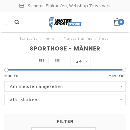
Sicheres Einkaufen, Webshop Trustmark
0
Startseite
/
Herren
/
Fitness training
/
Hose
SPORTHOSE - MÄNNER
24
Min: €
0
Max: €
80
Am meisten angesehen
Alle Marken
FILTER