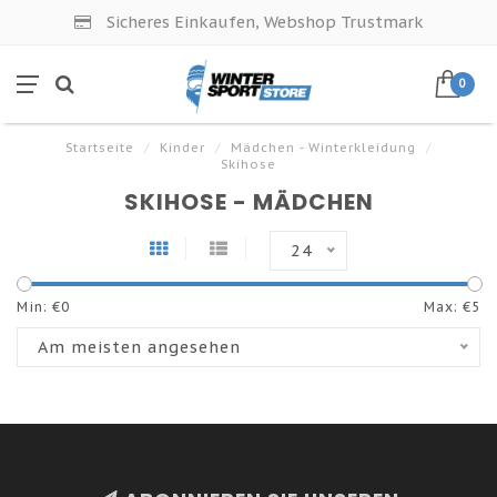
Sicheres Einkaufen, Webshop Trustmark
0
Startseite
/
Kinder
/
Mädchen - Winterkleidung
/
Skihose
SKIHOSE - MÄDCHEN
24
Min: €
0
Max: €
5
Am meisten angesehen