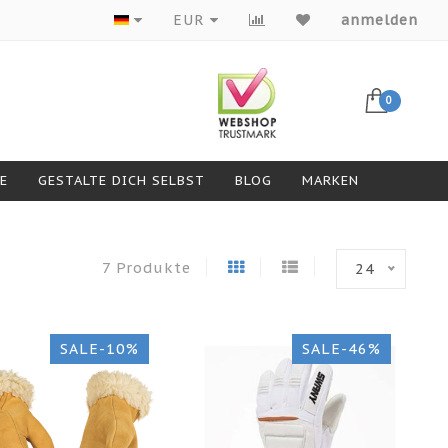
Produkte von Top-Marken
EUR
anmelden
0
GESTALTE DICH SELBST
BLOG
MARKEN
7 Produkte
24
SALE-10%
SALE-46%