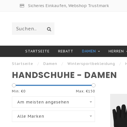
Sicheres Einkaufen, Webshop Trustmark
STARTSEITE
REBATT
DAMEN
HERREN
Startseite
/
Damen
/
Wintersportbekleidung
/
HANDSCHUHE - DAMEN
Min: €
0
Max: €
150
Am meisten angesehen
Alle Marken