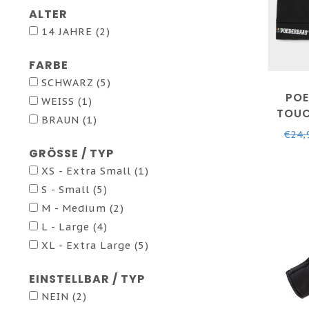
ALTER
14 JAHRE
(2)
FARBE
SCHWARZ
(5)
POE
WEISS
(1)
TOUC
BRAUN
(1)
HAND
€24,
S
GRÖSSE / TYP
XS - Extra Small
(1)
S - Small
(5)
M - Medium
(2)
L - Large
(4)
XL - Extra Large
(5)
EINSTELLBAR / TYP
NEIN
(2)