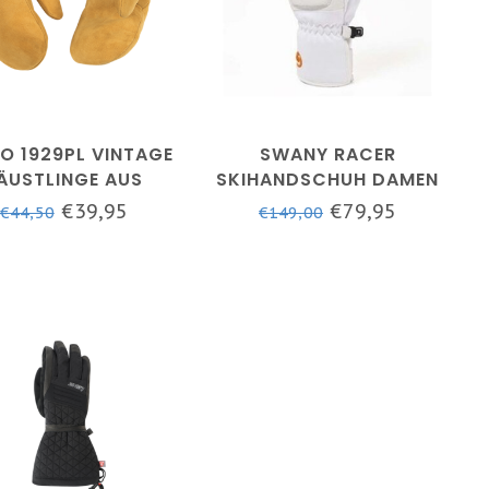
O 1929PL VINTAGE
SWANY RACER
ÄUSTLINGE AUS
SKIHANDSCHUH DAMEN
WILDLEDER
- WEISS
€39,95
€79,95
€44,50
€149,00