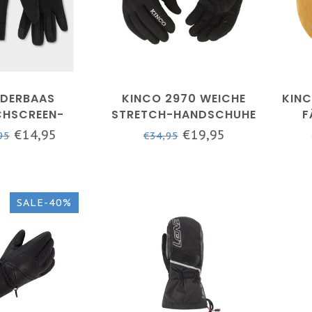
DERBAAS
KINCO 2970 WEICHE
KINC
HSCREEN-
STRETCH-HANDSCHUHE
F
SCHUHE –
€14,95
€19,95
95
€34,95
CHWARZ
SALE-40%