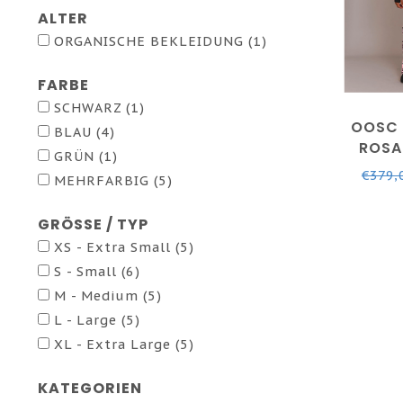
ALTER
ORGANISCHE BEKLEIDUNG
(1)
FARBE
SCHWARZ
(1)
OOSC 
BLAU
(4)
ROSA
GRÜN
(1)
HERR
€379,
MEHRFARBIG
(5)
GRÖSSE / TYP
XS - Extra Small
(5)
S - Small
(6)
M - Medium
(5)
L - Large
(5)
XL - Extra Large
(5)
KATEGORIEN