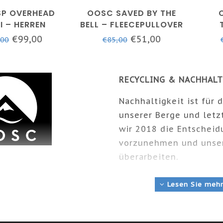
SP OVERHEAD
OOSC SAVED BY THE
I – HERREN
BELL – FLEECEPULLOVER
– UNISEX – BLAUGRÜN
SC
€99,00
€51,00
,00
€85,00
RECYCLING & NACHHALT
Nachhaltigkeit ist für
unserer Berge und letz
wir 2018 die Entscheid
vorzunehmen und unser
überarbeiten.
Wir haben uns entschie
Lesen Sie meh
recyceltes Polyester f
zu verwenden.