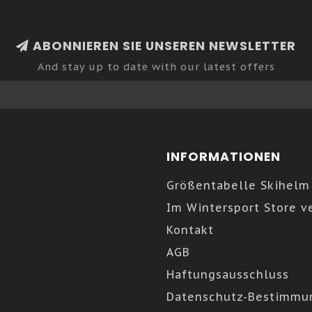
BIO-BAUMWOLLANBAU
Weltweit wird Bio-Baum
ABONNIEREN SIE UNSEREN NEWSLETTER
um Giftstoffe zu entfer
ordnungsgemäße Reinig
And stay up to date with our latest offers
Einsatz von Düngemitte
Baumwollpflanzen werd
Der Prozess reduziert
Wasserverschmutzung, 
INFORMATIONEN
dem Wachstumsprozess 
Größentabelle Skihelm
angebaut wird, trägt s
Im Wintersport Store v
reduzieren – wir bezie
Kontakt
Transportwege zu verk
AGB
Alle unsere Soft-Ware (
Haftungsausschluss
aus Bio-Baumwolle und
Datenschutz-Bestimmu
Produktion wird außerd