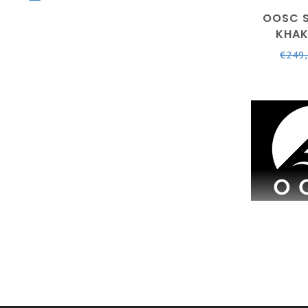
OOSC 
KHAK
€249