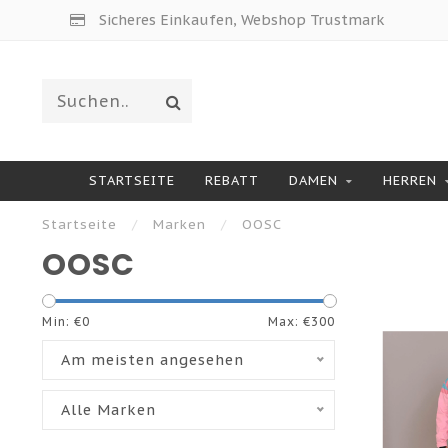
Sicheres Einkaufen, Webshop Trustmark
STARTSEITE
REBATT
DAMEN
HERREN
Startseite
/
Marken
/
OOSC
OOSC
Min: €
0
Max: €
300
Am meisten angesehen
Alle Marken