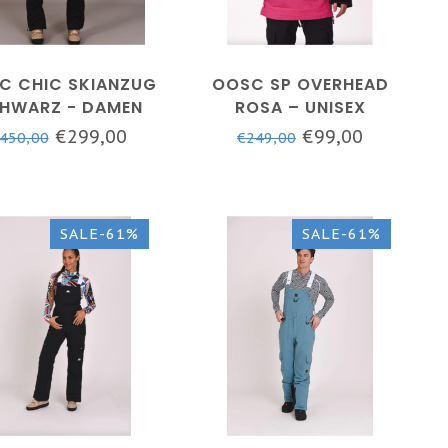
C CHIC SKIANZUG
OOSC SP OVERHEAD
HWARZ - DAMEN
ROSA – UNISEX
€299,00
€99,00
450,00
€249,00
SALE-61%
SALE-61%