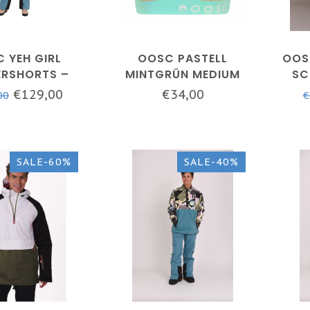
 YEH GIRL
OOSC PASTELL
OOS
ERSHORTS –
MINTGRÜN MEDIUM
SC
RÜN – DAMEN
SUPPORT CROSSBACK
€129,00
€34,00
00
€
SPORT-BH
SALE-60%
SALE-40%