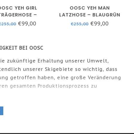
OOSC YEH GIRL
OOSC YEH MAN
TRÄGERHOSE –
LATZHOSE – BLAUGRÜN
HWARZ – DAMEN
€99,00
€99,00
€255,00
€255,00
IGKEIT BEI OOSC
 die zukünftige Erhaltung unserer Umwelt,
tendlich unserer Skigebiete so wichtig, dass
ung getroffen haben, eine große Veränderung
en gesamten Produktionsprozess zu
den, ab der Saison 2018/2019 nur bestes
r
ür unsere Oberbekleidung und Bio-Baumwolle