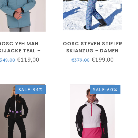
OOSC YEH MAN
OOSC STEVEN STIFLER
KIJACKE TEAL –
SKIANZUG - DAMEN
HERREN
€119,00
€199,00
349,00
€379,00
SALE-34%
SALE-60%