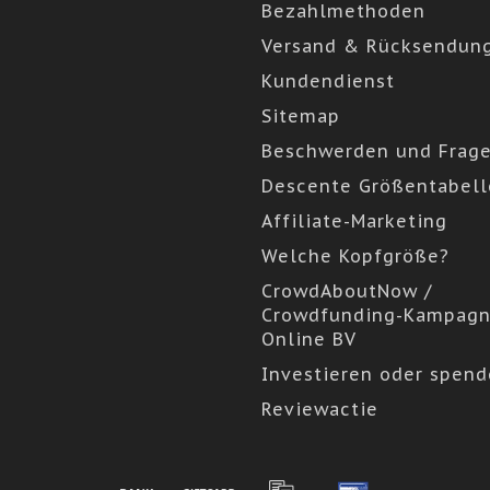
Bezahlmethoden
Arbeitspraktiken gemä
Arbeitsorganisation ei
Versand & Rücksendun
die unsere Waren herst
Kundendienst
Sitemap
UNSER PROZESS
Alle unsere technische
Beschwerden und Frag
aus recyceltem Polyest
Descente Größentabell
Affiliate-Marketing
Wir besuchten die Fabr
Welche Kopfgröße?
was wir überwältigend 
wie aus Plastikflasche
CrowdAboutNow /
Crowdfunding-Kampagn
Plastikflaschen we
Online BV
ihre Etiketten und
Investieren oder spen
geschnitten, die d
Anschließend werde
Reviewactie
riesige Maschine g
werden.
Anschließend werd