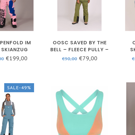
PENFOLD IM
OOSC SAVED BY THE
 SKIANZUG
BELL – FLEECE PULLY –
S
EN/UNISEX
UNISEX – KHAKI
€199,00
€79,00
00
€90,00
€
SALE-49%