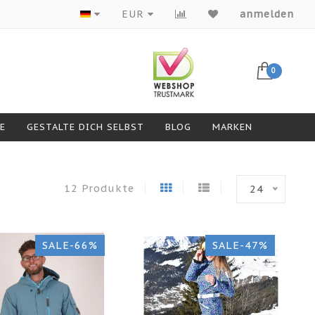
Produkte von Top-Marken
EUR
anmelden
0
GESTALTE DICH SELBST
BLOG
MARKEN
12 Produkte
24
SALE-66%
SALE-47%