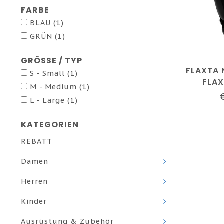
FARBE
BLAU
(1)
GRÜN
(1)
GRÖSSE / TYP
FLAXTA 
S - Small
(1)
FLAX
M - Medium
(1)
BLAU/LE
L - Large
(1)
KATEGORIEN
REBATT
Damen
Herren
Kinder
Ausrüstung & Zubehör