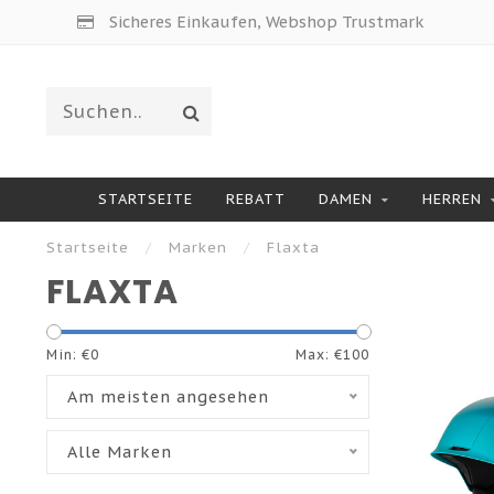
Sicheres Einkaufen, Webshop Trustmark
STARTSEITE
REBATT
DAMEN
HERREN
Startseite
/
Marken
/
Flaxta
FLAXTA
Min: €
0
Max: €
100
Am meisten angesehen
Alle Marken