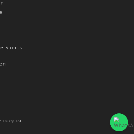
en
e
e Sports
den
at
Trustpilot