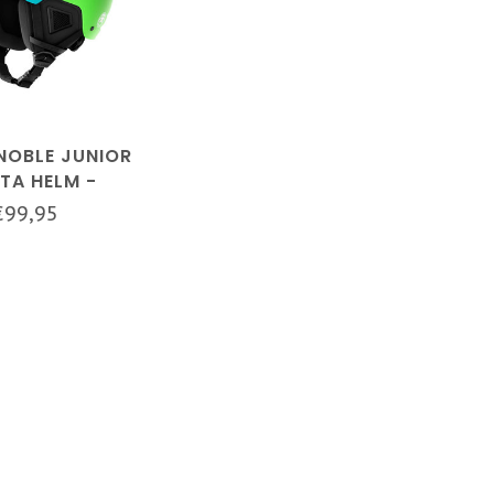
NOBLE JUNIOR
TA HELM -
UCHTEND GRÜN
€99,95