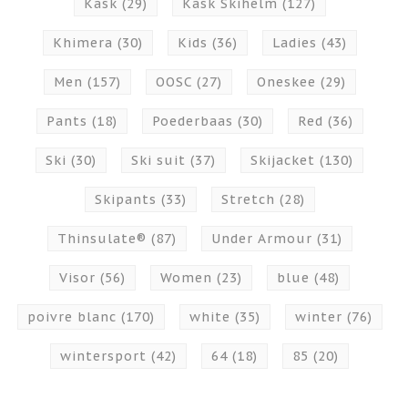
Kask
(29)
Kask Skihelm
(127)
Khimera
(30)
Kids
(36)
Ladies
(43)
Men
(157)
OOSC
(27)
Oneskee
(29)
Pants
(18)
Poederbaas
(30)
Red
(36)
Ski
(30)
Ski suit
(37)
Skijacket
(130)
Skipants
(33)
Stretch
(28)
Thinsulate®
(87)
Under Armour
(31)
Visor
(56)
Women
(23)
blue
(48)
poivre blanc
(170)
white
(35)
winter
(76)
wintersport
(42)
64
(18)
85
(20)