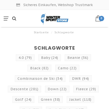
Sicheres Einkaufen, Webshop Trustmark
0
Startseite
/
Schlagworte
SCHLAGWORTE
4.0
(79)
Baby
(24)
Beanie
(36)
Black
(82)
Camo
(22)
Combinaison de Ski
(34)
DWR
(94)
Descente
(281)
Down
(22)
Fleece
(29)
Golf
(24)
Green
(38)
Jacket
(118)