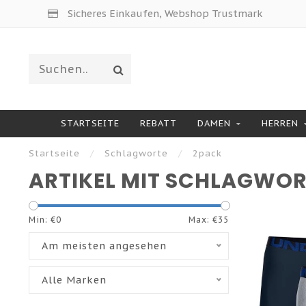
Sicheres Einkaufen, Webshop Trustmark
STARTSEITE
REBATT
DAMEN
HERREN
Startseite
/
Schlagworte
/
2pack
ARTIKEL MIT SCHLAGWOR
Min: €
0
Max: €
35
Am meisten angesehen
Alle Marken