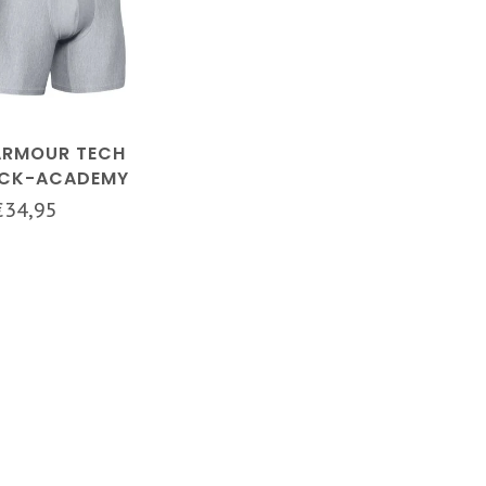
ARMOUR TECH
PACK-ACADEMY
 GREY LIGHT
€34,95
EATHER