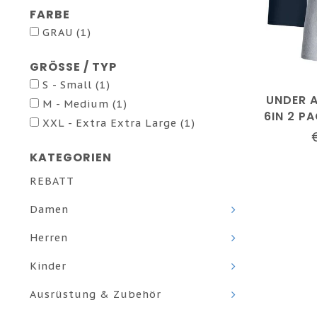
FARBE
GRAU
(1)
GRÖSSE / TYP
S - Small
(1)
UNDER 
M - Medium
(1)
6IN 2 
XXL - Extra Extra Large
(1)
// MOD
H
KATEGORIEN
REBATT
Damen
Herren
Kinder
Ausrüstung & Zubehör