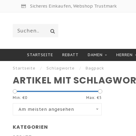
Sicheres Einkaufen, Webshop Trustmark
STARTSEITE
REBATT
DAMEN
HERREN
Startseite
/
Schlagworte
/
Bagpack
ARTIKEL MIT SCHLAGWO
Min: €
0
Max: €
5
Am meisten angesehen
KATEGORIEN