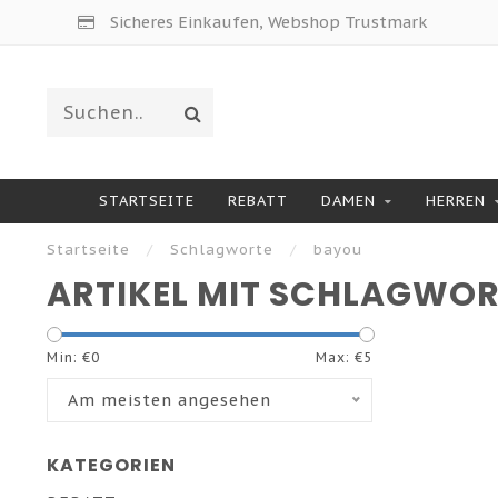
Sicheres Einkaufen, Webshop Trustmark
STARTSEITE
REBATT
DAMEN
HERREN
Startseite
/
Schlagworte
/
bayou
ARTIKEL MIT SCHLAGWO
Min: €
0
Max: €
5
Am meisten angesehen
KATEGORIEN