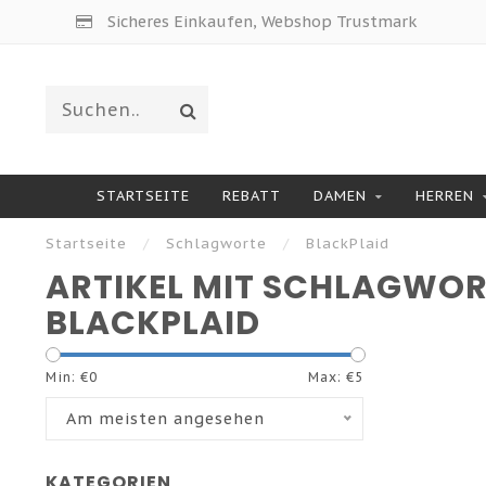
Sicheres Einkaufen, Webshop Trustmark
STARTSEITE
REBATT
DAMEN
HERREN
Startseite
/
Schlagworte
/
BlackPlaid
ARTIKEL MIT SCHLAGWO
BLACKPLAID
Min: €
0
Max: €
5
Am meisten angesehen
KATEGORIEN