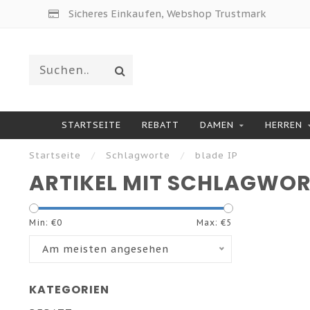
Sicheres Einkaufen, Webshop Trustmark
STARTSEITE
REBATT
DAMEN
HERREN
Startseite
/
Schlagworte
/
blade IP
ARTIKEL MIT SCHLAGWORT
Min: €
0
Max: €
5
Am meisten angesehen
KATEGORIEN