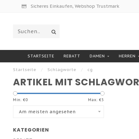
Sicheres Einkaufen, Webshop Trustmark
STARTSEITE
REBATT
DAMEN
HERREN
Startseite
/
Schlagworte
/
cg
ARTIKEL MIT SCHLAGWOR
Min: €
0
Max: €
5
Am meisten angesehen
KATEGORIEN