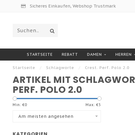
Sicheres Einkaufen, Webshop Trustmark
STARTSEITE
REBATT
DAMEN
HERREN
Startseite
/
Schlagworte
/
Crest. Perf. Polo 2.0
ARTIKEL MIT SCHLAGWOR
PERF. POLO 2.0
Min: €
0
Max: €
5
Am meisten angesehen
KATEGORIEN