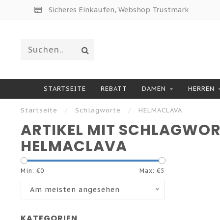
Sicheres Einkaufen, Webshop Trustmark
STARTSEITE
REBATT
DAMEN
HERREN
Startseite
/
Schlagworte
/
HELMACLAVA
ARTIKEL MIT SCHLAGWO
HELMACLAVA
Min: €
0
Max: €
5
Am meisten angesehen
KATEGORIEN