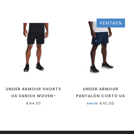
GRIS HALO
VENTA0%
UNDER ARMOUR SHORTS
UNDER ARMOUR
UA VANISH WOVEN-
PANTALÓN CORTO UA
NEGRO / / PITCH GREY
VANISH WOVEN-
€44,95
€45,00
€44,95
ACADEMY // MOD GREY