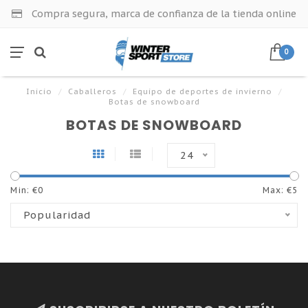
Compra segura, marca de confianza de la tienda online
0
Inicio
/
Caballeros
/
Equipo de deportes de invierno
/
Botas de snowboard
BOTAS DE SNOWBOARD
24
Min: €
0
Max: €
5
Popularidad