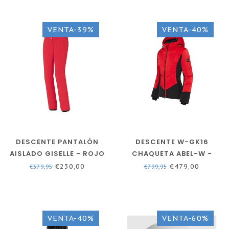
VENTA-39%
VENTA-40%
DESCENTE PANTALÓN
DESCENTE W-GK16
AISLADO GISELLE - ROJO
CHAQUETA ABEL-W -
- MUJER
ROJO ELÉCTRICO
€230,00
€479,00
€379,95
€799,95
VENTA-40%
VENTA-60%