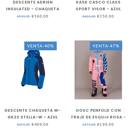
DESCENTE ADRIEN
KASK CASCO CLASS
INSULATED - CHAQUETA
SPORT VISOR - AZUL
DE ESQUÍ - HOMBRE -
MARINO - VISERA
€360,00
€250,00
€599,95
€420,00
ROJO
FOTOCROMÁTICA
VENTA-40%
VENTA-47%
DESCENTE CHAQUETA W-
OOSC PENFOLD CON
GK22 STELLA-W - AZUL
TRAJE DE ESQU√≠ ROSA -
VUELTA
HOMBRE / UNISEX
€409,00
€199,00
€679,95
€379,00