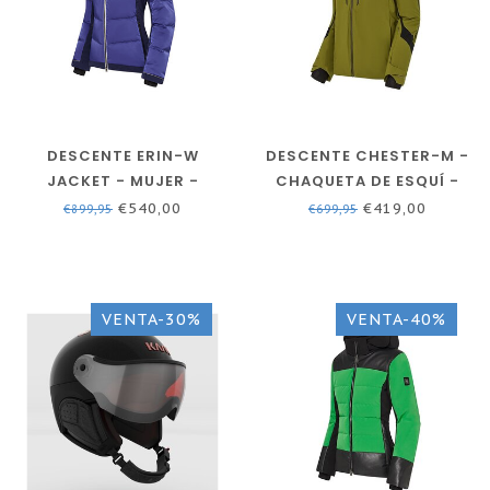
DESCENTE ERIN-W
DESCENTE CHESTER-M -
JACKET - MUJER -
CHAQUETA DE ESQUÍ -
CHAQUETA DE ESQUÍ
HOMBRES - VERDE OLIVA
€540,00
€419,00
€899,95
€699,95
VIRTUAL VIOLET
VENTA-30%
VENTA-40%