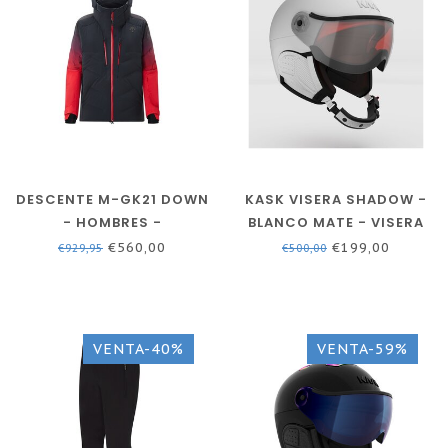
DESCENTE M-GK21 DOWN
KASK VISERA SHADOW -
- HOMBRES -
BLANCO MATE - VISERA
NEGRO/ROJO -
CASCO - VISERA
€560,00
€199,00
€929,95
€500,00
CHAQUETA DE ESQUÍ
FOTOCROMÁTICA
VENTA-40%
VENTA-59%