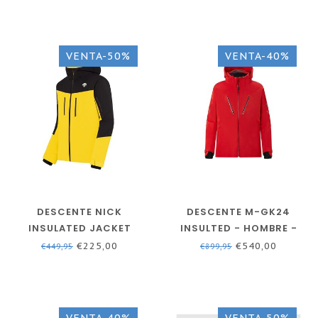
VENTA-50%
VENTA-40%
DESCENTE NICK
DESCENTE M-GK24
INSULATED JACKET
INSULTED - HOMBRE -
YELLOW - CHAQUETA DE
ROJO - CHAQUETA DE
€225,00
€540,00
€449,95
€899,95
ESQUÍ HOMBRE
ESQUÍ
VENTA-40%
VENTA-50%