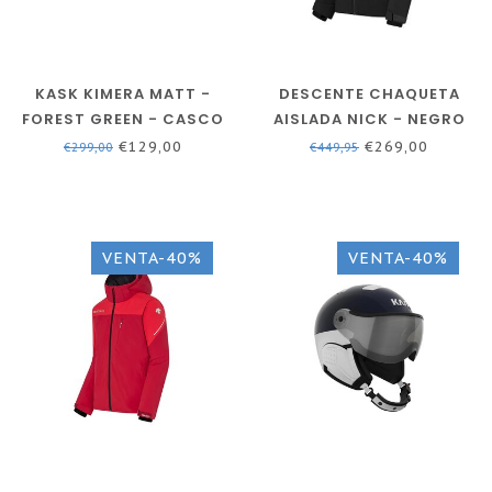
KASK KIMERA MATT -
DESCENTE CHAQUETA
FOREST GREEN - CASCO
AISLADA NICK - NEGRO
DE ESQUÍ - VERDE -
€129,00
€269,00
€299,00
€449,95
UNISEX AJUSTABLE
VENTA-40%
VENTA-40%