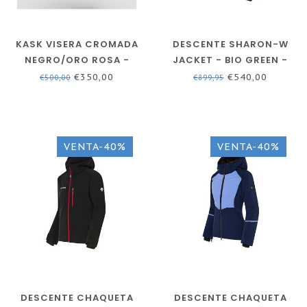
KASK VISERA CROMADA
DESCENTE SHARON-W
NEGRO/ORO ROSA -
JACKET - BIO GREEN -
VISERA FOTOCROMADA
MUJER - CHAQUETA DE
€350,00
€540,00
€500,00
€899,95
ESQUÍ
VENTA-40%
VENTA-40%
DESCENTE CHAQUETA
DESCENTE CHAQUETA