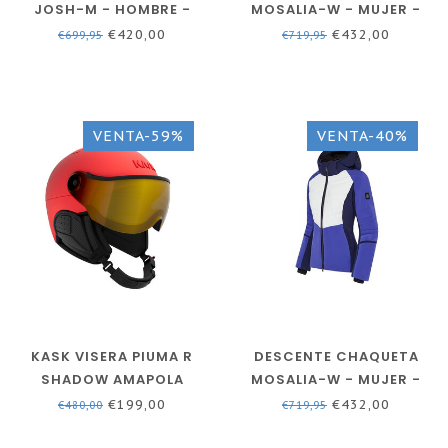
JOSH-M - HOMBRE -
MOSALIA-W - MUJER -
NEGRO
AZUL OSCURO
€420,00
€432,00
€699,95
€719,95
VENTA-59%
VENTA-40%
KASK VISERA PIUMA R
DESCENTE CHAQUETA
SHADOW AMAPOLA
MOSALIA-W - MUJER -
AZUL
€199,00
€432,00
€480,00
€719,95