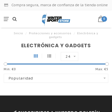
Compra segura, marca de confianza de la tienda online
0
Inicio
/
Protecciones y accesorios
/
Electrónica y
gadgets
ELECTRÓNICA Y GADGETS
24
Min: €
0
Max: €
5
Popularidad