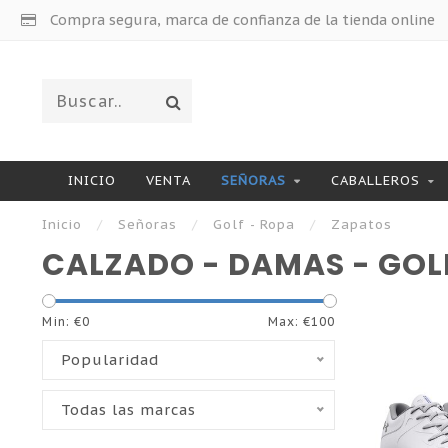
Compra segura, marca de confianza de la tienda online
INICIO
VENTA
SEÑORAS
CABALLEROS
Inicio
/
Señoras
/
Golf - Ropa
/
Zapatos
CALZADO - DAMAS - GOL
Min: €
0
Max: €
100
Popularidad
Todas las marcas