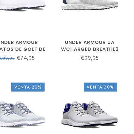
UNDER ARMOUR
UNDER ARMOUR UA
ATOS DE GOLF DE
WCHARGED BREATHE2
JER UA CHARGED
KNIT SL-HALO GREY /
€74,95
€99,95
€99,95
ATHE 2 SPIKELESS
MUJER / ZAPATO DE
GOLF
VENTA-20%
VENTA-30%