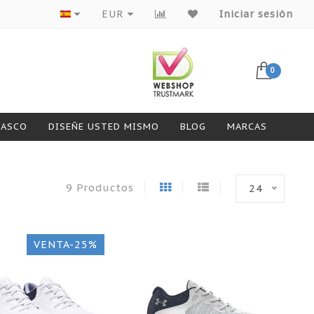
Productos de primeras marcas
EUR
Iniciar sesión
0
CASCO
DISEÑE USTED MISMO
BLOG
MARCAS
9 Productos
24
VENTA-25%