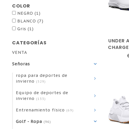
COLOR
NEGRO
(1)
BLANCO
(7)
Gris
(1)
UNDER 
CATEGORÍAS
CHARGE
VENTA
BLANCO
PLATEAD
Señoras
ropa para deportes de
invierno
(529)
Equipo de deportes de
invierno
(133)
Entrenamiento físico
(69)
Golf - Ropa
(96)