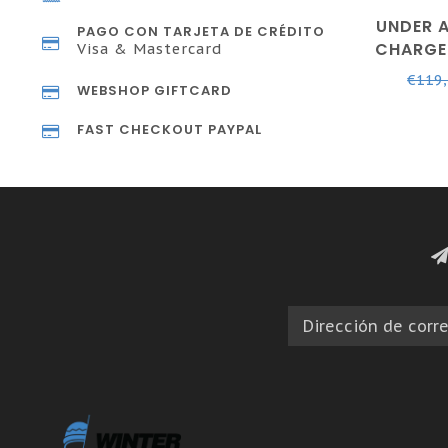
UNDER 
PAGO CON TARJETA DE CRÉDITO
CHARGE
Visa & Mastercard
BLANCO 
€119
WEBSHOP GIFTCARD
PLATA
FAST CHECKOUT PAYPAL