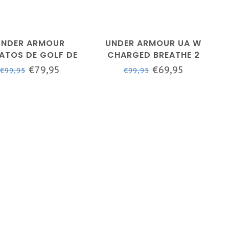
UNDER ARMOUR
UNDER ARMOUR UA W
ATOS DE GOLF DE
CHARGED BREATHE 2
JER UA CHARGED
SL-BLANCO /
€79,95
€69,95
€99,95
€99,95
REATHE 2 KNIT
PLATEADO METALIZADO
SPIKELESS
/ AZUL BAJA