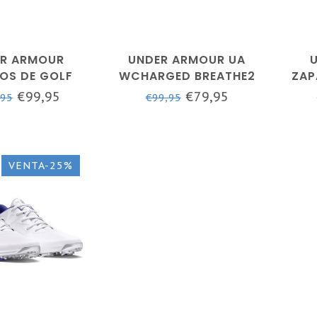
R ARMOUR
UNDER ARMOUR UA
OS DE GOLF
WCHARGED BREATHE2
ZAP
UA PHANTOM -
KNIT SL-AZUL MARINO
MU
€99,95
€79,95
,95
€99,95
LANCO
MEDIANOCHE / AZUL
B
MARINO MEDIANOCHE /
BLANCO
VENTA-25%