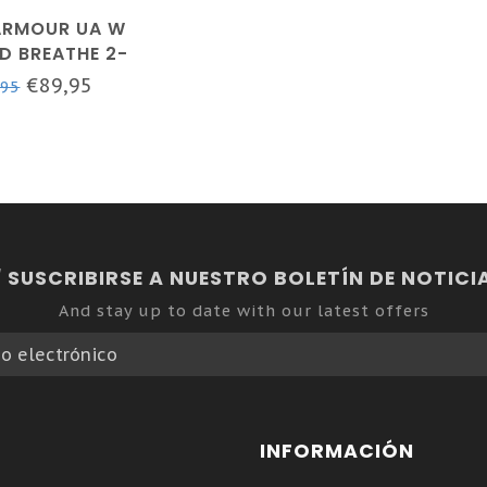
ARMOUR UA W
D BREATHE 2-
/ STARLIGHT /
€89,95
,95
 METALIZADO
SUSCRIBIRSE A NUESTRO BOLETÍN DE NOTICI
And stay up to date with our latest offers
INFORMACIÓN