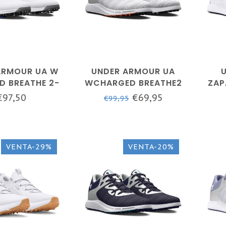
ARMOUR UA W
UNDER ARMOUR UA
D BREATHE 2-
WCHARGED BREATHE2
ZAP
 / BLANCO /
KNIT SL-HALO GRIS /
MU
€97,50
€69,95
€99,95
O METALIZADO
HALO GRIS / BLANCO
BRE
VENTA-29%
VENTA-20%