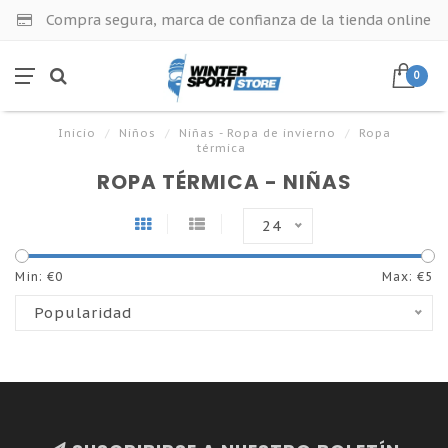
Compra segura, marca de confianza de la tienda online
0
Inicio
/
Niños
/
Niñas - Ropa de invierno
/
Ropa
térmica
ROPA TÉRMICA - NIÑAS
24
Min: €
0
Max: €
5
Popularidad