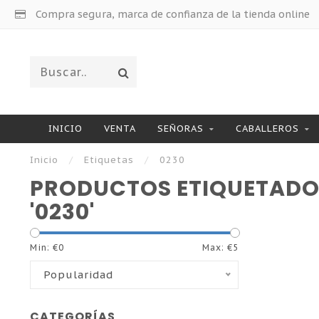
Compra segura, marca de confianza de la tienda online
INICIO
VENTA
SEÑORAS
CABALLEROS
Inicio
/
Etiquetas
/
0230
PRODUCTOS ETIQUETAD
'0230'
Min: €
0
Max: €
5
Popularidad
CATEGORÍAS