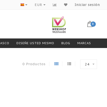
Productos de primeras marcas
EUR
Iniciar sesión
0
CASCO
DISEÑE USTED MISMO
BLOG
MARCAS
0 Productos
24