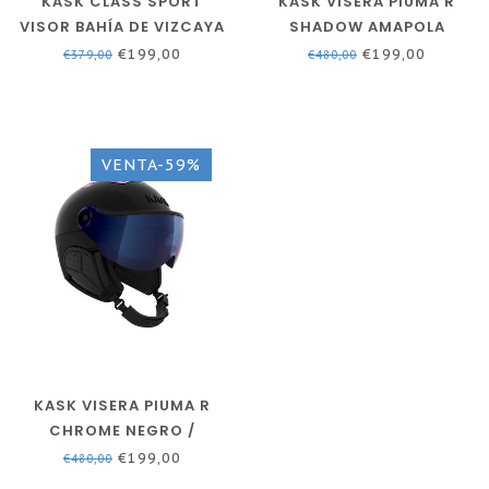
KASK CLASS SPORT
KASK VISERA PIUMA R
VISOR BAHÍA DE VIZCAYA
SHADOW AMAPOLA
€199,00
€199,00
€379,00
€480,00
VENTA-59%
KASK VISERA PIUMA R
CHROME NEGRO /
ARCOIRIS
€199,00
€480,00