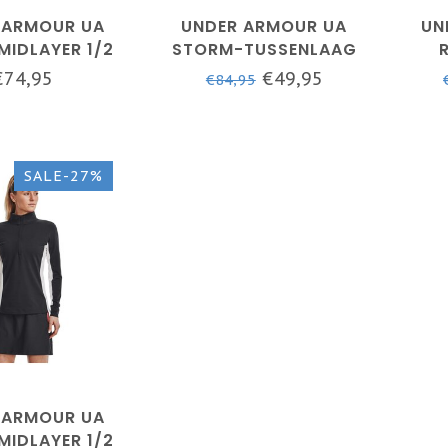
 ARMOUR UA
UNDER ARMOUR UA
UN
MIDLAYER 1/2
STORM-TUSSENLAAG
AFTERGLOW /
FZ-MIDNIGHT NAVY /
HYBR
€74,95
€49,95
€84,95
AL / METALLIC
MIDNIGHT NAVY /
SILVER
METALLIC ZILVER
SALE-27%
 ARMOUR UA
MIDLAYER 1/2