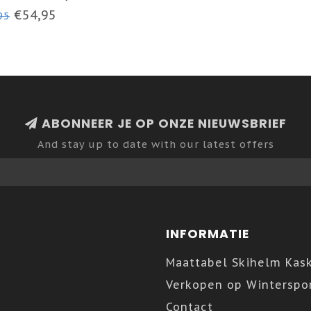
 GRAY / BLACK
€54,95
95
LLIC SILVER
ABONNEER JE OP ONZE NIEUWSBRIEF
And stay up to date with our latest offers
INFORMATIE
Maattabel Skihelm Kas
Verkopen op Winterspor
Contact