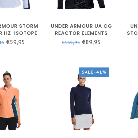
RMOUR STORM
UNDER ARMOUR UA CG
UN
R HZ-ISOTOPE
REACTOR ELEMENTS
STO
MIDNIGHT NAVY
HYBRID JACKET-
M
€59,95
€89,95
95
€159,95
JET GREY
ZWART
WH
SALE-41%