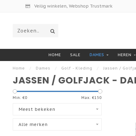
Veilig winkelen, Webshop Trustmark
HOME
SALE
DAMES
HEREN
Home
/
Dames
/
Golf - Kleding
/
Jassen / Golfj
JASSEN / GOLFJACK - D
Min: €
0
Max: €
150
Meest bekeken
Alle merken