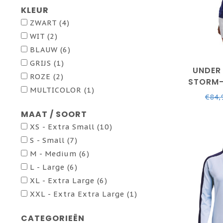
KLEUR
ZWART
(4)
WIT
(2)
BLAUW
(6)
GRIJS
(1)
UNDER
ROZE
(2)
STORM-
MULTICOLOR
(1)
FZ-SON
€84,
METAL
MAAT / SOORT
XS - Extra Small
(10)
S - Small
(7)
M - Medium
(6)
L - Large
(6)
XL - Extra Large
(6)
XXL - Extra Extra Large
(1)
CATEGORIEËN