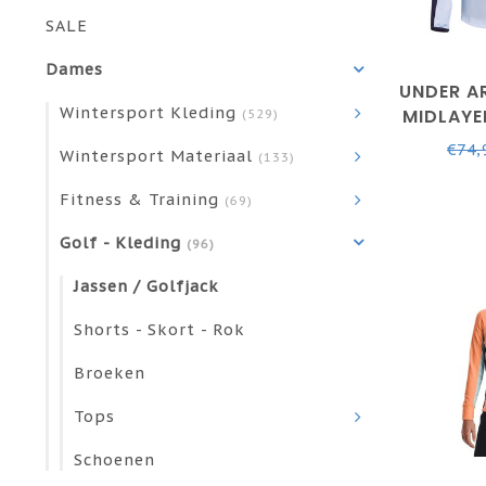
SALE
Dames
UNDER A
Wintersport Kleding
MIDLAYE
(529)
BLUE / 
€74,
Wintersport Materiaal
(133)
/ 
Fitness & Training
(69)
Golf - Kleding
(96)
Jassen / Golfjack
Shorts - Skort - Rok
Broeken
Tops
Schoenen