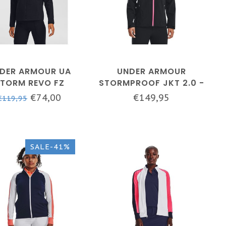
DER ARMOUR UA
UNDER ARMOUR
TORM REVO FZ
STORMPROOF JKT 2.0 -
ACKET-ZWART
ZWART / / PINK PUNK
€74,00
€149,95
€119,95
SALE-41%