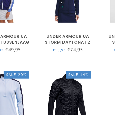
 ARMOUR UA
UNDER ARMOUR UA
UN
TUSSENLAAG
STORM DAYTONA FZ
S
AR BLUE / /
HD-MIDNIGHT NAVY /
J
€49,95
€74,95
95
€89,95
LIC ZILVER
NEPTUNE / METALLIC
SILVER
SALE-20%
SALE-44%