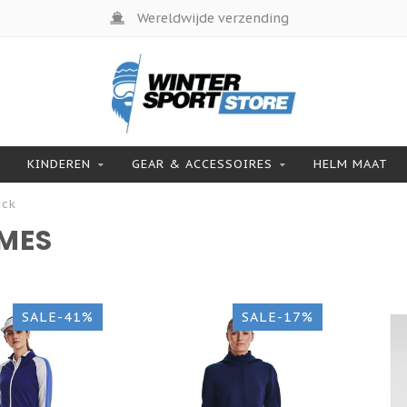
Wereldwijde verzending
KINDEREN
GEAR & ACCESSOIRES
HELM MAAT
ack
AMES
SALE-41%
SALE-17%