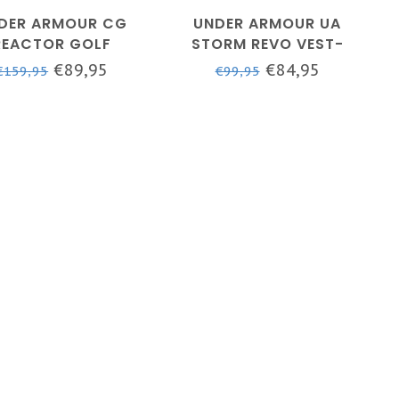
DER ARMOUR CG
UNDER ARMOUR UA
REACTOR GOLF
STORM REVO VEST-
ID- BLUE FLANNEL /
BLACK / / METALLIC
€89,95
€84,95
€159,95
€99,95
/ REFLECTIVE
SILVER