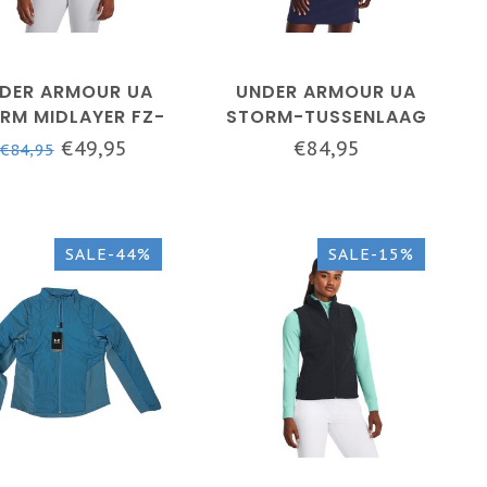
DER ARMOUR UA
UNDER ARMOUR UA
RM MIDLAYER FZ-
STORM-TUSSENLAAG
IDNIGHT NAVY /
FZ-WIT / ROZE SCHOK /
€49,95
€84,95
€84,95
ITE / METALLIC
METALLIC ZILVER
SILVER
SALE-44%
SALE-15%