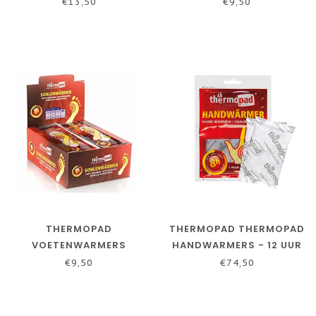
€13,50
€9,50
THERMOPAD
THERMOPAD THERMOPAD
VOETENWARMERS
HANDWARMERS - 12 UUR
VOORDEEL PAKKETTEN
WARMTE! HEERLIJK
€9,50
€74,50
WINTER ARTIKEL