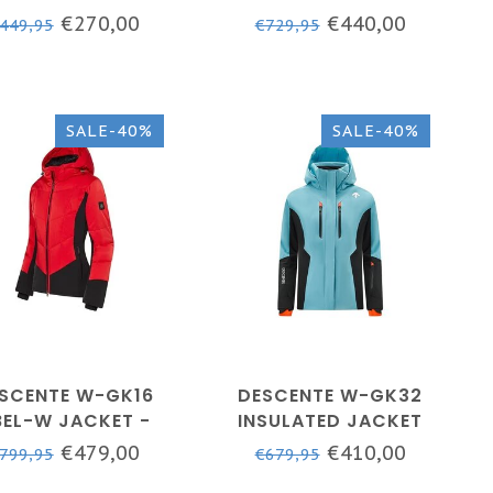
VY/ZWART - MEN
ZWART - DAMES
€270,00
€440,00
449,95
€729,95
SALE-40%
SALE-40%
SCENTE W-GK16
DESCENTE W-GK32
BEL-W JACKET -
INSULATED JACKET
ELECTRIC RED
BLUE - DAMES
€479,00
€410,00
799,95
€679,95