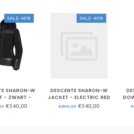
SALE-40%
SALE-40%
TE SHARON-W
DESCENTE SHARON-W
DE
T - ZWART -
JACKET - ELECTRIC RED
DOW
ES SKIJAS
- SKIJAS DAMES
€540,00
€540,00
95
€899,95
€