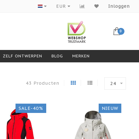
Producten van topmerken
EUR
Inloggen
0
ZELF ONTWERPEN
BLOG
MERKEN
43 Producten
24
SALE-40%
NIEUW