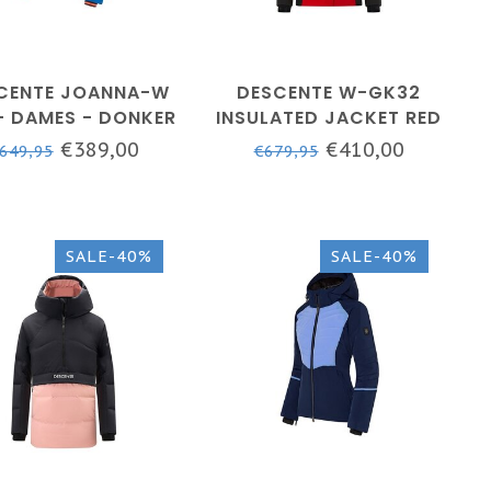
CENTE JOANNA-W
DESCENTE W-GK32
- DAMES - DONKER
INSULATED JACKET RED
BLAUW
- DAMES
€389,00
€410,00
649,95
€679,95
SALE-40%
SALE-40%