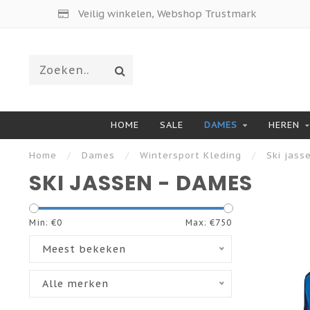
Veilig winkelen, Webshop Trustmark
HOME
SALE
DAMES
HEREN
Home
/
Dames
/
Wintersport Kleding
/
Ski jass
SKI JASSEN - DAMES
Min: €
0
Max: €
750
Meest bekeken
Alle merken