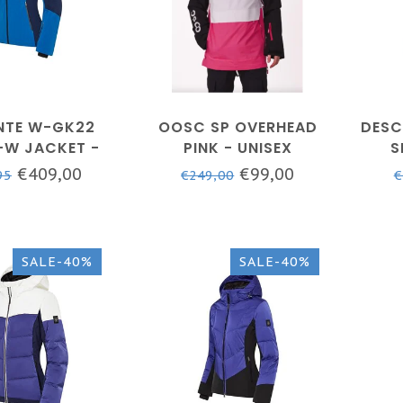
NTE W-GK22
OOSC SP OVERHEAD
DESC
-W JACKET -
PINK - UNISEX
S
PS BLUE
€409,00
€99,00
95
€249,00
€
SALE-40%
SALE-40%