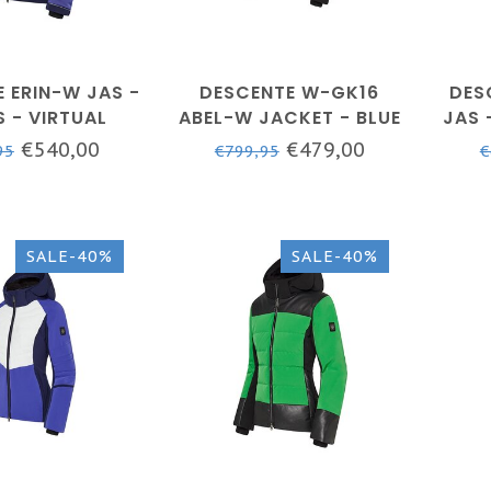
 ERIN-W JAS -
DESCENTE W-GK16
DES
 - VIRTUAL
ABEL-W JACKET - BLUE
JAS 
T SKIJACKET
€540,00
€479,00
95
€799,95
€
SALE-40%
SALE-40%