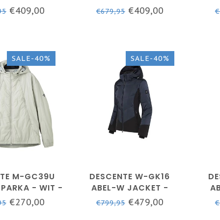
E - DAMES
YELLOW
NA
€409,00
€409,00
95
€679,95
€
SALE-40%
SALE-40%
TE M-GC39U
DESCENTE W-GK16
DE
 PARKA - WIT -
ABEL-W JACKET -
A
HEREN
BLACK
€270,00
€479,00
95
€799,95
€