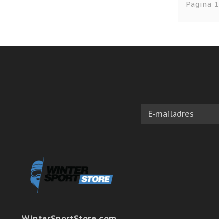
Pagina 1
WinterSportStore.com