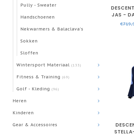
Pully - Sweater
DESCEN
JAS - D
Handschoenen
€719,
Nekwarmers & Balaclava's
Sokken
Sloffen
Wintersport Materiaal
(133)
Fitness & Training
(69)
Golf - Kleding
(96)
Heren
Kinderen
DESCE
Gear & Accessoires
STELLA