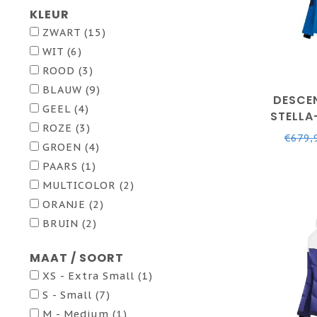
KLEUR
ZWART
(15)
WIT
(6)
ROOD
(3)
BLAUW
(9)
DESCE
GEEL
(4)
STELLA
ROZE
(3)
LA
€679,
GROEN
(4)
PAARS
(1)
MULTICOLOR
(2)
ORANJE
(2)
BRUIN
(2)
MAAT / SOORT
XS - Extra Small
(1)
S - Small
(7)
M - Medium
(1)