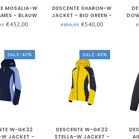
TE MOSALIA-W
DESCENTE SHARON-W
DE
AMES - BLAUW
JACKET - BIO GREEN -
DOW
DAMES - SKIJAS
€432,00
€540,00
95
€899,95
€
SALE-40%
SALE-40%
NTE W-GK22
DESCENTE W-GK22
DE
-W JACKET -
STELLA-W JACKET -
AI