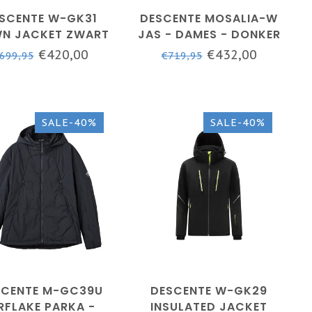
SCENTE W-GK31
DESCENTE MOSALIA-W
N JACKET ZWART
JAS - DAMES - DONKER
ROZE
BLAUW
€420,00
€432,00
699,95
€719,95
SALE-40%
SALE-40%
SCENTE M-GC39U
DESCENTE W-GK29
RFLAKE PARKA -
INSULATED JACKET