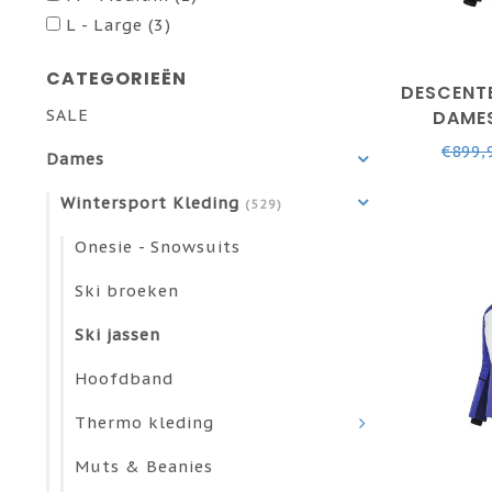
L - Large
(3)
CATEGORIEËN
DESCENTE
SALE
DAMES
VIOLE
€899,
Dames
Wintersport Kleding
(529)
Onesie - Snowsuits
Ski broeken
Ski jassen
Hoofdband
Thermo kleding
Muts & Beanies