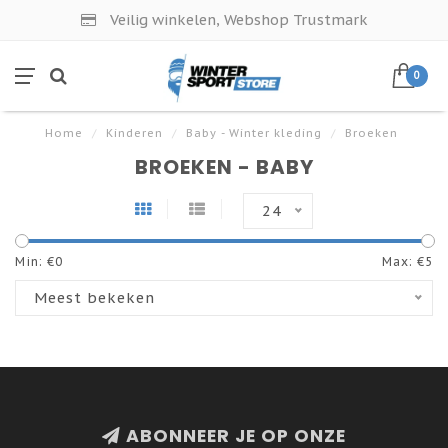
Veilig winkelen, Webshop Trustmark
0
Home
/
Kinderen
/
Baby - Winter kleding
/
Broeken
BROEKEN - BABY
24
Min: €
0
Max: €
5
Meest bekeken
ABONNEER JE OP ONZE