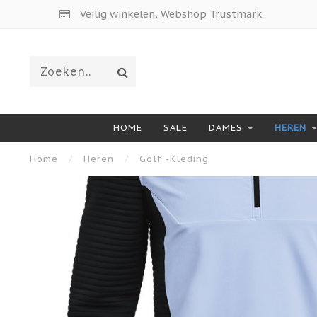
Veilig winkelen, Webshop Trustmark
HOME
SALE
DAMES
HEREN
Home
/
Heren
/
Golf -Kleding