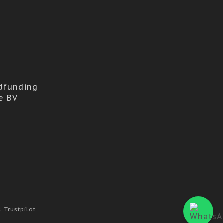
dfunding
e BV
at
Trustpilot