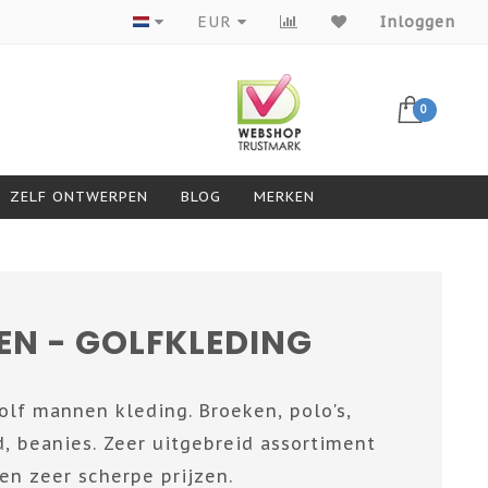
Producten van topmerken
EUR
Inloggen
0
ZELF ONTWERPEN
BLOG
MERKEN
N - GOLFKLEDING
lf mannen kleding. Broeken, polo's,
, beanies. Zeer uitgebreid assortiment
en zeer scherpe prijzen.