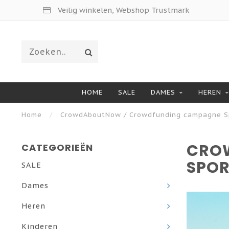
Veilig winkelen, Webshop Trustmark
HOME
SALE
DAMES
HEREN
Home
/
CrowdAboutNow / Crowdfunding campagne Sp
CRO
CATEGORIEËN
SPOR
SALE
Dames
Heren
Kinderen