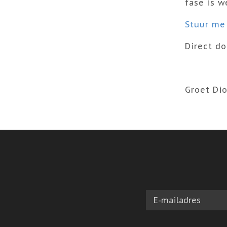
fase is w
Stuur me
Direct do
Groet Dio