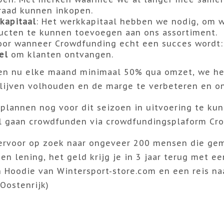
raad kunnen inkopen.
kapitaal
: Het werkkapitaal hebben we nodig, om w
ucten te kunnen toevoegen aan ons assortiment.
oor wanneer Crowdfunding echt een succes wordt:
el
om klanten ontvangen.
en nu elke maand minimaal 50% qua omzet, we he
lijven volhouden en de marge te verbeteren en on
plannen nog voor dit seizoen in uitvoering te ku
il gaan crowdfunden via crowdfundingsplaform C
iervoor op zoek naar ongeveer 200 mensen die gem
en lening, het geld krijg je in 3 jaar terug met ee
 Hoodie van Wintersport-store.com en een reis na
Oostenrijk)