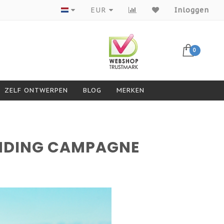
Producten van topmerken
EUR
Inloggen
0
ZELF ONTWERPEN
BLOG
MERKEN
DING CAMPAGNE