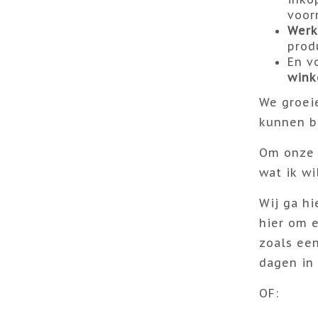
voor
Werk
prod
En v
wink
We groei
kunnen b
Om onze 
wat ik w
Wij ga h
hier om e
zoals een
dagen in 
OF: