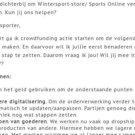
dichterbij om Wintersport-store/ Sports Online v
n. Kun jij ons helpen?
sporter,
t ga ik crowdfunding actie starten om de volgend
 maken. En daarvoor wil ik jullie eerst benaderen
stap te zetten. Daarom vraag ik jou! Wil jij mee i
V?
nen:
en het geld gebruiken om de onderstaande punten t
ere digitalisering
. Om de orderverwerking verder 
matisch te updaten/aanpassen. Partijen genoeg d
niek nog wat stappen zetten.
pen van goederen
. We werken nu vaak op dropship
producten van andere. Hiermee hebben we lagere
pen. Met merken waarmee we al langer mee samen