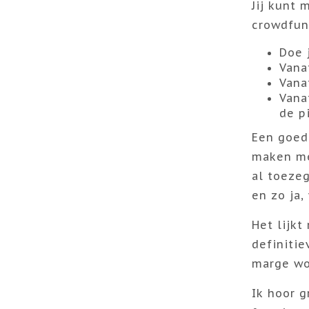
Jij kunt 
crowdfun
Doe 
Vana
Vana
Vana
de p
Een goede
maken me
al toezeg
en zo ja
Het lijkt
definitie
marge wo
Ik hoor g