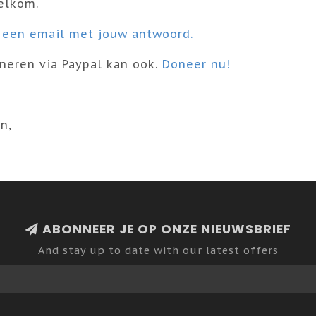
elkom.
 een email met jouw antwoord.
neren via Paypal kan ook.
Doneer nu!
n,
ABONNEER JE OP ONZE NIEUWSBRIEF
And stay up to date with our latest offers