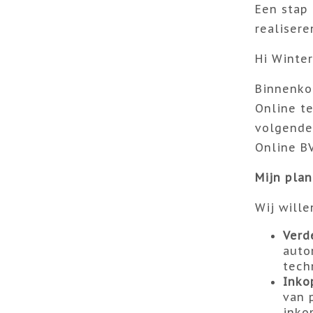
Een stap 
realisere
Hi Winter
Binnenkor
Online te
volgende 
Online B
Mijn plan
Wij will
Verd
auto
tech
Inko
van 
inko