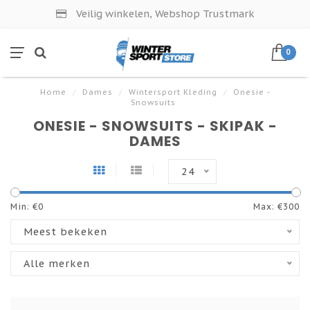
Veilig winkelen, Webshop Trustmark
0
Home
/
Dames
/
Wintersport Kleding
/
Onesie -
Snowsuits
ONESIE - SNOWSUITS - SKIPAK -
DAMES
24
Min: €
0
Max: €
300
Meest bekeken
Alle merken