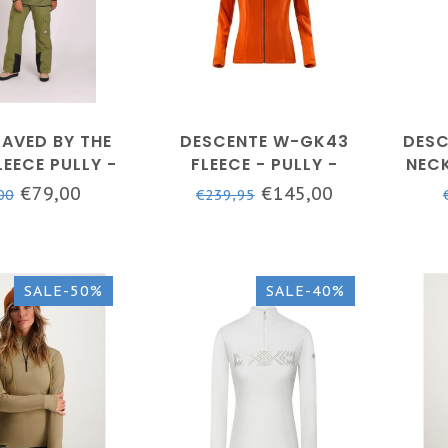
AVED BY THE
DESCENTE W-GK43
DESC
LEECE PULLY -
FLEECE - PULLY -
NECK
EX - KHAKI
DAMES - ORANJE
€79,00
€145,00
00
€239,95
SALE-50%
SALE-40%