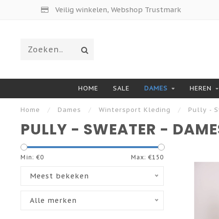
Veilig winkelen, Webshop Trustmark
HOME
SALE
DAMES
HEREN
Home
/
Dames
/
Wintersport Kleding
/
Pully - 
PULLY - SWEATER - DAME
Min: €
0
Max: €
150
Meest bekeken
Alle merken