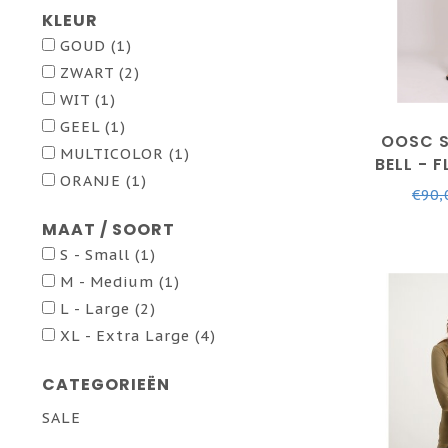
KLEUR
GOUD
(1)
ZWART
(2)
WIT
(1)
GEEL
(1)
OOSC S
MULTICOLOR
(1)
BELL - F
ORANJE
(1)
UNIS
€90,
MAAT / SOORT
S - Small
(1)
M - Medium
(1)
L - Large
(2)
XL - Extra Large
(4)
CATEGORIEËN
SALE