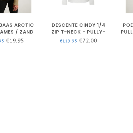
BAAS ARCTIC
DESCENTE CINDY 1/4
POE
DAMES / ZAND
ZIP T-NECK - PULLY-
PUL
KLEUR
WIT - DAMES
€19,95
€72,00
95
€119,95