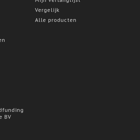
Mijn verlanglijst
Vergelijk
Alle producten
en
dfunding
e BV