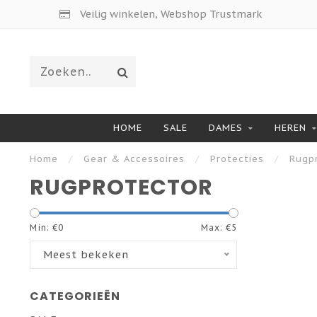
Veilig winkelen, Webshop Trustmark
HOME
SALE
DAMES
HEREN
Home
/
Gear & Accessoires
/
Protecties
/
Rugp
RUGPROTECTOR
Min: €
0
Max: €
5
Meest bekeken
CATEGORIEËN