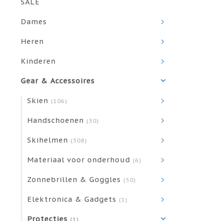
SALE
Dames
Heren
Kinderen
Gear & Accessoires
Skien
(106)
Handschoenen
(30)
Skihelmen
(308)
Materiaal voor onderhoud
(6)
Zonnebrillen & Goggles
(50)
Elektronica & Gadgets
(1)
Protecties
(1)