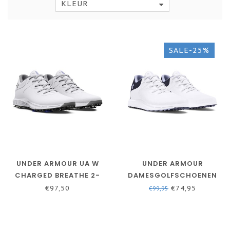
KLEUR
SALE-25%
UNDER ARMOUR UA W
UNDER ARMOUR
CHARGED BREATHE 2-
DAMESGOLFSCHOENEN
WHITE / WHITE /
UA CHARGED BREATHE 2
€97,50
€74,95
€99,95
METALLIC SILVER
SPIKELESS