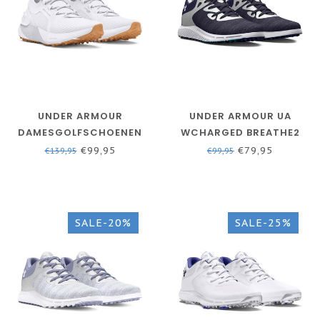
UNDER ARMOUR
UNDER ARMOUR UA
DAMESGOLFSCHOENEN
WCHARGED BREATHE2
UA W PHANTOM / WIT
KNIT SL-MIDNIGHT NAVY
€99,95
€79,95
€139,95
€99,95
/ MIDNIGHT NAVY /
WHITE
SALE-20%
SALE-25%