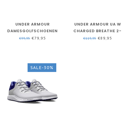
UNDER ARMOUR
UNDER ARMOUR UA W
DAMESGOLFSCHOENEN
CHARGED BREATHE 2-
UA CHARGED BREATHE 2
WHITE / STARLIGHT /
€79,95
€89,95
€99,95
€119,95
KNIT SPIKELESS
METALLIC SILVER
SALE-30%