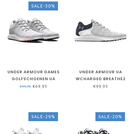
SALE-30%
UNDER ARMOUR DAMES
UNDER ARMOUR UA
GOLFSCHOENEN UA
WCHARGED BREATHE2
CHARGED BREATHE 2
KNIT SL-HALO GRAY /
€69,95
€99,95
€99,95
KNIT SPIKELESS - GRIJS
DAMES / GOLFSCHOEN
SALE-29%
SALE-20%