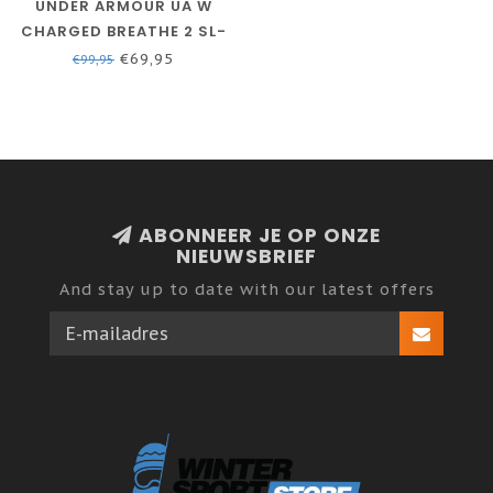
UNDER ARMOUR UA W
CHARGED BREATHE 2 SL-
WIT
€69,95
€99,95
ABONNEER JE OP ONZE
NIEUWSBRIEF
And stay up to date with our latest offers