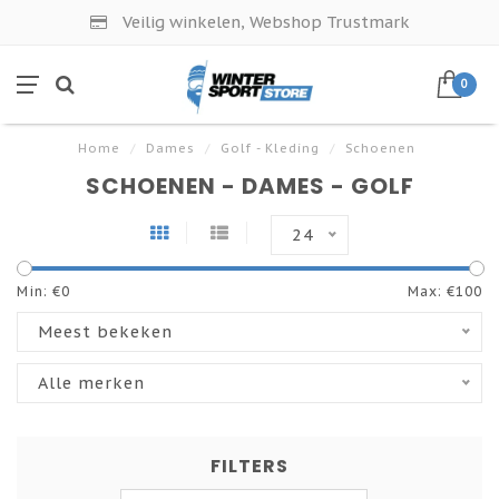
Veilig winkelen, Webshop Trustmark
0
Home
/
Dames
/
Golf - Kleding
/
Schoenen
SCHOENEN - DAMES - GOLF
24
Min: €
0
Max: €
100
Meest bekeken
Alle merken
FILTERS