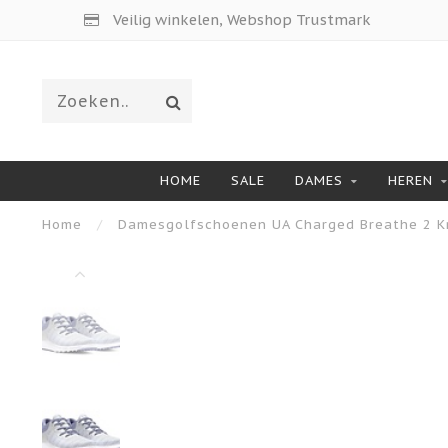
Veilig winkelen, Webshop Trustmark
HOME
SALE
DAMES
HEREN
Home
/
Damesgolfschoenen UA Charged Breathe 2 Kn