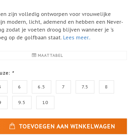
n zijn volledig ontworpen voor vrouwelijke
zijn modern, licht, ademend en hebben een Never-
g zodat je voeten droog blijven wanneer je 's
eg op de golfbaan staat.
Lees meer..
MAATTABEL
uze:
*
5
6
6.5
7
7.5
8
9
9.5
10
TOEVOEGEN AAN WINKELWAGEN