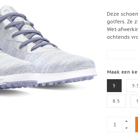
Deze schoene
golfers. Ze 
Wet-afwerkin
ochtends vro
Maak een ke
5
5.
8.5