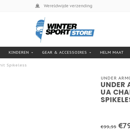
Wereldwijde verzending
KINDEREN
GEAR & ACCESSOIRES
HELM MAAT
it Spikeless
UNDER ARM
UNDER 
UA CHA
SPIKELE
€79
€99,95