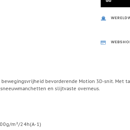
WERELDW
WEBSHO
bewegingsvrijheid bevorderende Motion 3D-snit. Met tai
 sneeuwmanchetten en slijtvaste overneus.
00g/m²/24h(A-1)