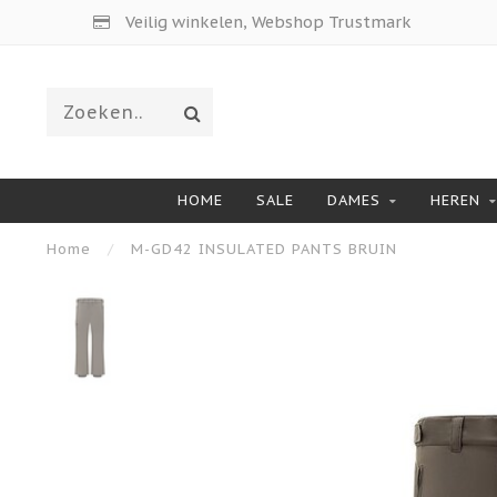
Veilig winkelen, Webshop Trustmark
HOME
SALE
DAMES
HEREN
Home
/
M-GD42 INSULATED PANTS BRUIN