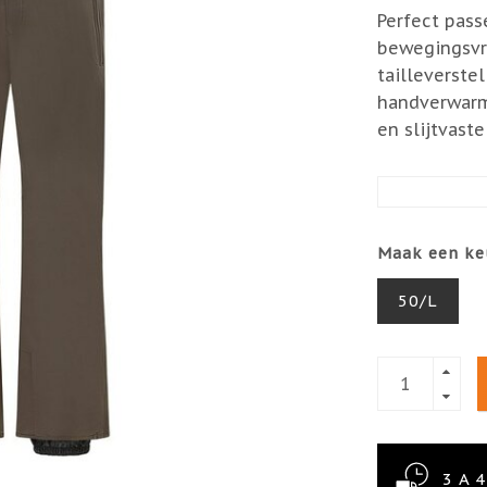
Perfect pass
bewegingsvri
tailleverste
handverwarm
en slijtvast
Maak een ke
50/L
3 A 