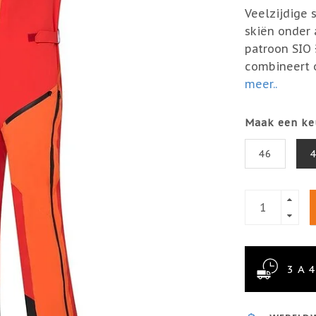
Veelzijdige
skiën onder
patroon SIO 
combineert o
meer..
Maak een ke
46
3 A 