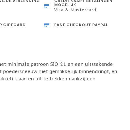
IJDE VERZENDING
CREDITKAART BETALINGEN
MOGELIJK
Visa & Mastercard
P GIFTCARD
FAST CHECKOUT PAYPAL
het minimale patroon SIO ※1 en een uitstekende
dat poedersneeuw niet gemakkelijk binnendringt, en
elijk aan en uit te trekken dankzij een