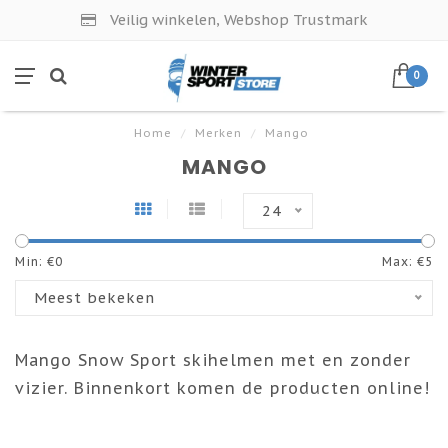
Veilig winkelen, Webshop Trustmark
0
Home
/
Merken
/
Mango
MANGO
24
Min: €
0
Max: €
5
Meest bekeken
Mango Snow Sport skihelmen met en zonder
vizier. Binnenkort komen de producten online!