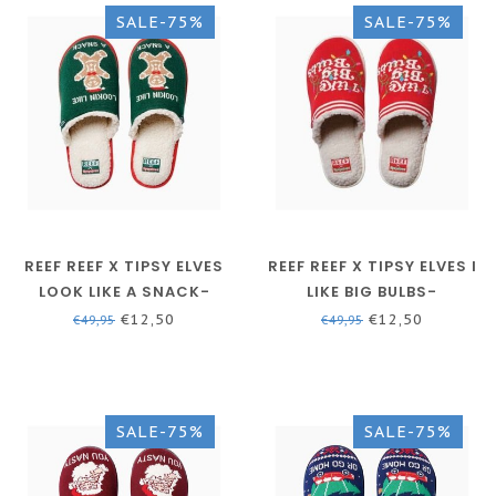
SALE-75%
SALE-75%
REEF REEF X TIPSY ELVES
REEF REEF X TIPSY ELVES I
LOOK LIKE A SNACK-
LIKE BIG BULBS-
PANTOFFELS VOOR
PANTOFFELS VOOR
€12,50
€12,50
€49,95
€49,95
DAMES
DAMES
SALE-75%
SALE-75%