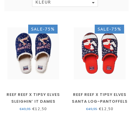
KLEUR
SALE-75%
SALE-75%
REEF REEF X TIPSY ELVES
REEF REEF X TIPSY ELVES
SLEIGHIN’ IT DAMES
SANTA LOG-PANTOFFELS
PANTOFFELS
VOOR HEREN
€12,50
€12,50
€49,95
€49,95