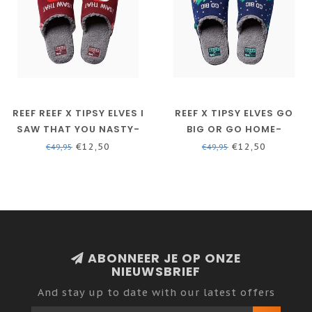
REEF REEF X TIPSY ELVES I
REEF X TIPSY ELVES GO
SAW THAT YOU NASTY-
BIG OR GO HOME-
PANTOFFELS VOOR HEREN
PANTOFFELS VOOR HEREN
€12,50
€12,50
€49,95
€49,95
ABONNEER JE OP ONZE
NIEUWSBRIEF
And stay up to date with our latest offers