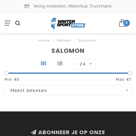
Veilig winkelen, Webshop Trustmark
0
Home
/
Merken
/
Salomon
SALOMON
24
Min: €
0
Max: €
5
Meest bekeken
ABONNEER JE OP ONZE