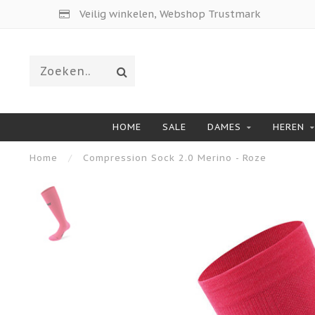
Veilig winkelen, Webshop Trustmark
HOME
SALE
DAMES
HEREN
Home
/
Compression Sock 2.0 Merino - Roze