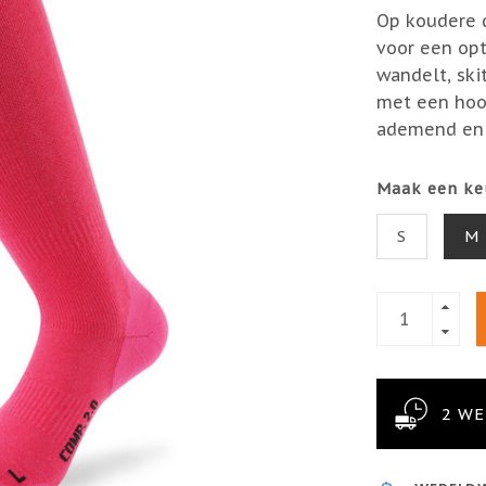
Op koudere 
voor een opt
wandelt, ski
met een hoo
ademend en 
Maak een ke
S
M
2 W