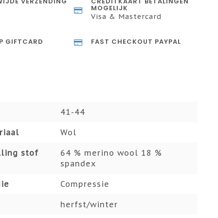
IJDE VERZENDING
CREDITKAART BETALINGEN
MOGELIJK
Visa & Mastercard
P GIFTCARD
FAST CHECKOUT PAYPAL
41-44
riaal
Wol
ling stof
64 % merino wool 18 %
spandex
ie
Compressie
herfst/winter