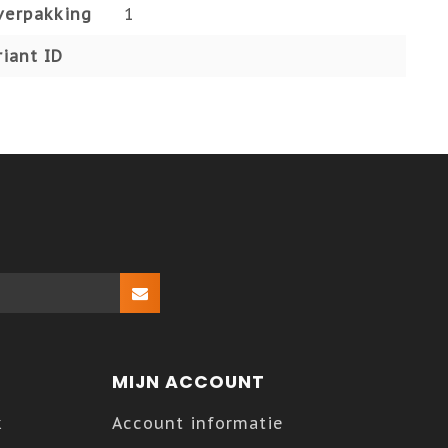
verpakking
1
iant ID
MIJN ACCOUNT
k
Account informatie