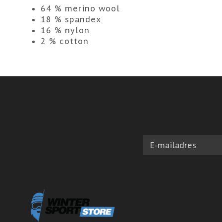
64 % merino wool
18 % spandex
16 % nylon
2 % cotton