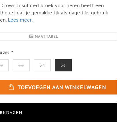
 Crown Insulated-broek voor heren heeft een
silhouet dat je gemakkelijk als dagelijks gebruik
ken.
Lees meer..
MAATTABEL
uze:
*
50
52
54
56
TOEVOEGEN AAN WINKELWAGEN
ERKDAGEN