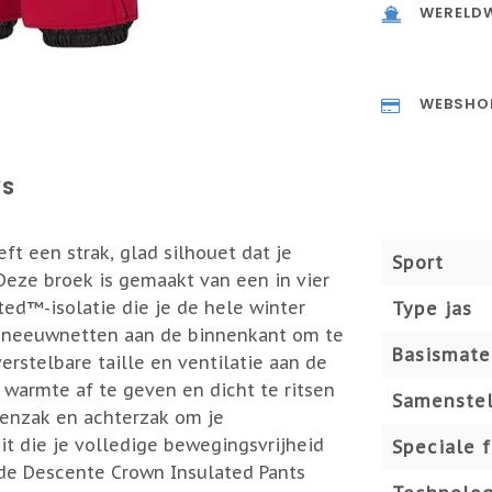
WERELDW
WEBSHO
WS
t een strak, glad silhouet dat je
Sport
Deze broek is gemaakt van een in vier
ed™-isolatie die je de hele winter
Type jas
 sneeuwnetten aan de binnenkant om te
Basismate
rstelbare taille en ventilatie aan de
 warmte af te geven en dicht te ritsen
Samenstel
eenzak en achterzak om je
t die je volledige bewegingsvrijheid
Speciale 
 de Descente Crown Insulated Pants