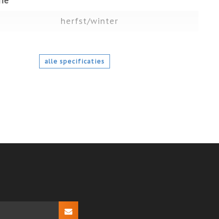
ie
herfst/winter
alle specificaties