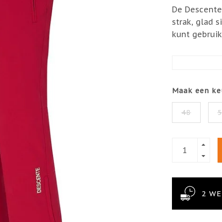
De Descente
strak, glad 
kunt gebrui
Maak een ke
48
2 W