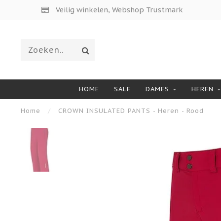
Veilig winkelen, Webshop Trustmark
HOME
SALE
DAMES
HEREN
Home
/
CROWN INSULATED PANTS - Heren - Rood