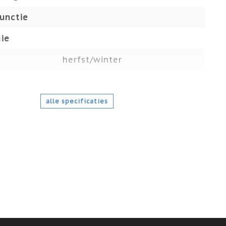
functie
ie
herfst/winter
alle specificaties