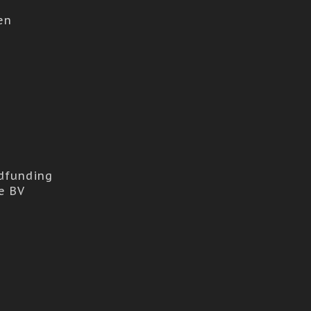
en
dfunding
e BV