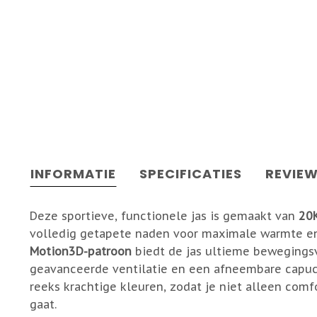
INFORMATIE
SPECIFICATIES
REVIE
Deze sportieve, functionele jas is gemaakt van
20K
volledig getapete naden voor maximale warmte e
Motion3D-patroon
biedt de jas ultieme bewegingsvr
geavanceerde ventilatie en een afneembare capucho
reeks krachtige kleuren, zodat je niet alleen comfo
gaat.