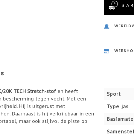
3 A 
WERELDW
WEBSHO
WS
/20K TECH Stretch-stof
en heeft
Sport
n bescherming tegen vocht. Met een
ijheid. Hij is uitgerust met
Type jas
n. Daarnaast is hij verkrijgbaar in een
Basismate
rtabel, maar ook stijlvol de piste op
Samenstel