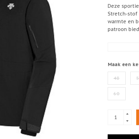
Deze sportie
Stretch-stof
warmte en b
patroon bied
Maak een ke
48
60