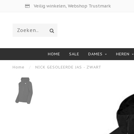
Veilig winkelen, Webshop Trustmark
HOME
SALE
DAMES
HEREN
Home
/
NICK GESOLEERDE JAS - ZWART