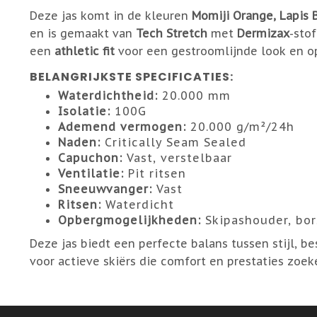
Deze jas komt in de kleuren
Momiji Orange, Lapis B
en is gemaakt van
Tech Stretch
met
Dermizax
-sto
een
athletic fit
voor een gestroomlijnde look en o
BELANGRIJKSTE SPECIFICATIES:
Waterdichtheid:
20.000 mm
Isolatie:
100G
Ademend vermogen:
20.000 g/m²/24h
Naden:
Critically Seam Sealed
Capuchon:
Vast, verstelbaar
Ventilatie:
Pit ritsen
Sneeuwvanger:
Vast
Ritsen:
Waterdicht
Opbergmogelijkheden:
Skipashouder, bor
Deze jas biedt een perfecte balans tussen stijl, be
voor actieve skiërs die comfort en prestaties zoek