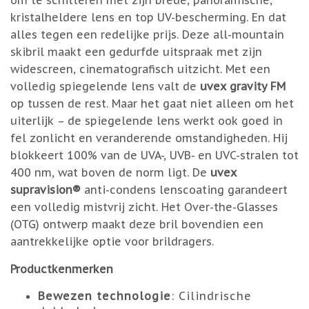
om te schitteren met zijn brede, panoramische,
kristalheldere lens en top UV-bescherming. En dat
alles tegen een redelijke prijs. Deze all-mountain
skibril maakt een gedurfde uitspraak met zijn
widescreen, cinematografisch uitzicht. Met een
volledig spiegelende lens valt de
uvex gravity FM
op tussen de rest. Maar het gaat niet alleen om het
uiterlijk – de spiegelende lens werkt ook goed in
fel zonlicht en veranderende omstandigheden. Hij
blokkeert 100% van de UVA-, UVB- en UVC-stralen tot
400 nm, wat boven de norm ligt. De
uvex
supravision®
anti-condens lenscoating garandeert
een volledig mistvrij zicht. Het Over-the-Glasses
(OTG) ontwerp maakt deze bril bovendien een
aantrekkelijke optie voor brildragers.
Productkenmerken
Bewezen technologie
: Cilindrische